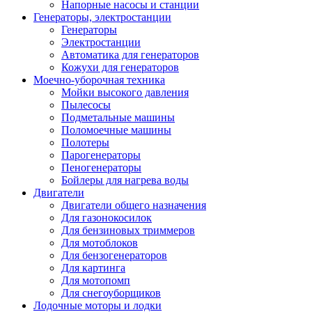
Напорные насосы и станции
Генераторы, электростанции
Генераторы
Электростанции
Автоматика для генераторов
Кожухи для генераторов
Моечно-уборочная техника
Мойки высокого давления
Пылесосы
Подметальные машины
Поломоечные машины
Полотеры
Парогенераторы
Пеногенераторы
Бойлеры для нагрева воды
Двигатели
Двигатели общего назначения
Для газонокосилок
Для бензиновых триммеров
Для мотоблоков
Для бензогенераторов
Для картинга
Для мотопомп
Для снегоуборщиков
Лодочные моторы и лодки