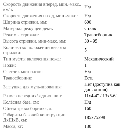
Скорость движения вперед, мин.-макс.,
Н/д
км/ч:
Скорость движения назад, мин.-макс.:
Н/д
Ширина стрижки, мм:
600
Материал режущей деки:
Сталь
Режимы стрижки:
Травосборник
Высота стрижки, мин-макс, мм:
30 - 95
Количество положений высоты
5
стрижки:
Тип муфты включения ножа:
Механический
Ножи:
1
Счетчик моточасов:
Н/д
Травосборник:
Есть
Нет (доступна как
Заглушка для мульчирования:
доп. опция)
Размер передних/задних шин:
11x4-4" / 13х5-6"
Колёсная база, см:
Н/д
Объем травосборника, л:
160
Габариты базовой конструкции
185х75х98
ДхШхВ, см:
Масса, кг:
130