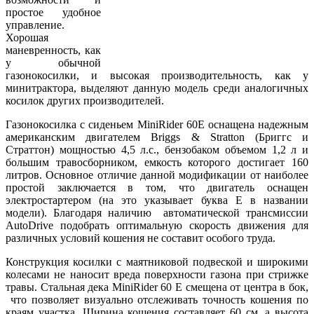
простое удобное
управление.
Хорошая
маневренность, как
у обычной
газонокосилки, и высокая производительность, как у
минитрактора, выделяют данную модель среди аналогичных
косилок других производителей.
Газонокосилка с сиденьем MiniRider 60E оснащена надежным
американским двигателем Briggs & Stratton (Бриггс и
Страттон) мощностью 4,5 л.с., бензобаком объемом 1,2 л и
большим травосборником, емкость которого достигает 160
литров. Основное отличие данной модификации от наиболее
простой заключается в том, что двигатель оснащен
электростартером (на это указывает буква E в названии
модели). Благодаря наличию автоматической трансмиссии
AutoDrive подобрать оптимальную скорость движения для
различных условий кошения не составит особого труда.
Конструкция косилки с маятниковой подвеской и широкими
колесами не наносит вреда поверхности газона при стрижке
травы. Стальная дека MiniRider 60 E смещена от центра в бок,
что позволяет визуально отслеживать точность кошения по
краям участка. Ширина кошения составляет 60 см, а высота