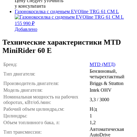
Цену следует уточнить
у консультанта
Газонокосилка с сиденьем EVOline TRG 61 CM L
155 990 ₽
Добавлено
Технические характеристики MTD
MiniRider 60 E
Бренд:
MTD (МТД)
Бензиновый,
Тип двигателя:
четырехтактный
Производитель двигателя:
Briggs & Stratton
Модель двигателя:
Intek OHV
Номинальная мощность на рабочих
3,3 / 3000
оборотах, кВт/об./мин:
Рабочий объем цилиндра,см:
Н/д
Цилиндры:
1
Объем топливного бака, л:
1,2
Автоматическая
Тип трансмиссии:
AutoDrive