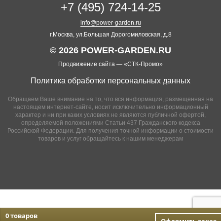
+7 (495) 724-14-25
info@power-garden.ru
г.Москва, ул.Большая Дорогомиловская, д.8
© 2026 POWER-GARDEN.RU
Продвижение сайта —
«СТК-Промо»
Политика обработки персональных данных
Обращаем Ваше внимание на то, что вся информация, размещенная на
настоящем интернет-сайте, носит исключительно информационный
характер и ни при каких условиях не являются публичной офертой,
определяемой положениями Статьи 437 Гражданского кодекса
Российской Федерации. Для получения точной информации о стоимости
товаров и услуг обращайтесь к нашим менеджерам
0 товаров