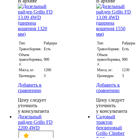
В архиве
В архиве
Тип:
Райдеры
Тип:
Райдеры
Травосборник:
Есть
Травосборник:
Есть
Объем
Объем
травосборника,
900
травосборника,
900
л:
л:
Масса, кг:
1200
Масса, кг:
1230
Цилиндры:
3
Цилиндры:
3
Добавить к
Добавить к
сравнению
сравнению
Цену следует
Цену следует
уточнить
уточнить
у консультанта
у консультанта
Дизельный
Садовый
райдер Grillo FD
трактор
2200 4WD
бензиновый
Grillo Climber