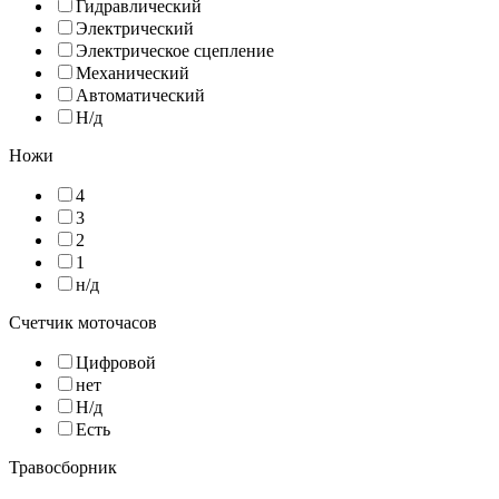
Гидравлический
Электрический
Электрическое сцепление
Механический
Автоматический
Н/д
Ножи
4
3
2
1
н/д
Счетчик моточасов
Цифровой
нет
Н/д
Есть
Травосборник