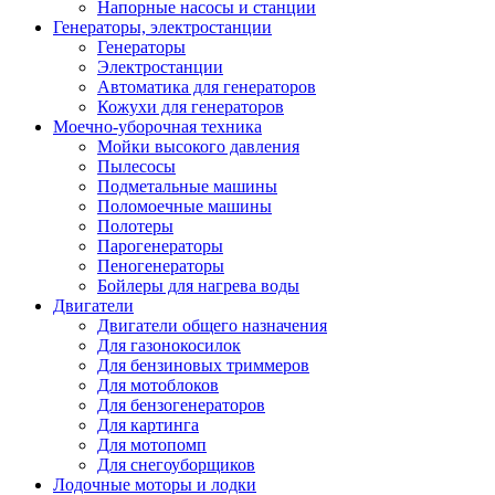
Напорные насосы и станции
Генераторы, электростанции
Генераторы
Электростанции
Автоматика для генераторов
Кожухи для генераторов
Моечно-уборочная техника
Мойки высокого давления
Пылесосы
Подметальные машины
Поломоечные машины
Полотеры
Парогенераторы
Пеногенераторы
Бойлеры для нагрева воды
Двигатели
Двигатели общего назначения
Для газонокосилок
Для бензиновых триммеров
Для мотоблоков
Для бензогенераторов
Для картинга
Для мотопомп
Для снегоуборщиков
Лодочные моторы и лодки