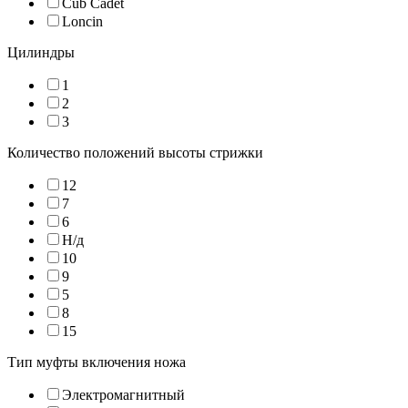
Cub Cadet
Loncin
Цилиндры
1
2
3
Количество положений высоты стрижки
12
7
6
Н/д
10
9
5
8
15
Тип муфты включения ножа
Электромагнитный