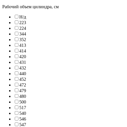
Рабочий объем цилиндра, см
Н/д
223
224
344
352
413
414
420
431
432
440
452
472
479
480
500
517
540
546
547