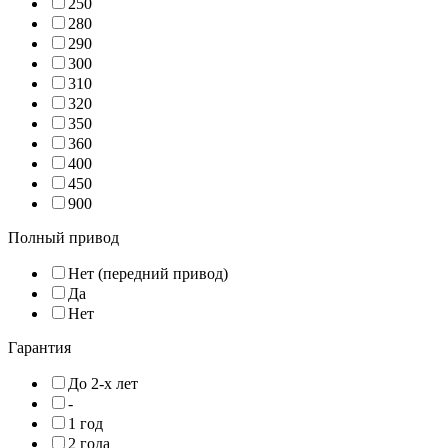
250
280
290
300
310
320
350
360
400
450
900
Полный привод
Нет (передний привод)
Да
Нет
Гарантия
До 2-х лет
-
1 год
2 года