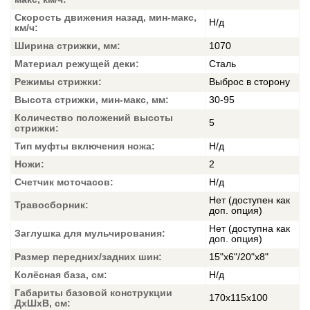
Скорость движения назад, мин-макс,
Н/д
км/ч:
Ширина стрижки, мм:
1070
Материал режущей деки:
Сталь
Режимы стрижки:
Выброс в сторону
Высота стрижки, мин-макс, мм:
30-95
Количество положений высоты
5
стрижки:
Тип муфты включения ножа:
Н/д
Ножи:
2
Счетчик моточасов:
Н/д
Нет (доступен как
Травосборник:
доп. опция)
Нет (доступна как
Заглушка для мульчирования:
доп. опция)
Размер передних/задних шин:
15"х6"/20"х8"
Колёсная база, см:
Н/д
Габариты базовой конструкции
170х115х100
ДхШхВ, см: