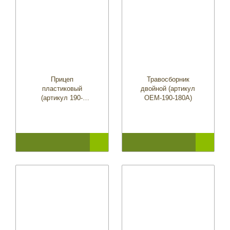
Прицеп
Травосборник
пластиковый
двойной (артикул
(артикул 190-
OEM-190-180A)
236A000)