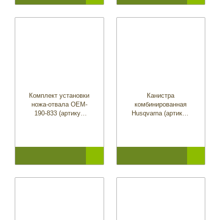
Комплект установки
Канистра
ножа-отвала OEM-
комбинированная
190-833 (артикул
Husqvarna (артикул
196-584-000)
5807542-01)