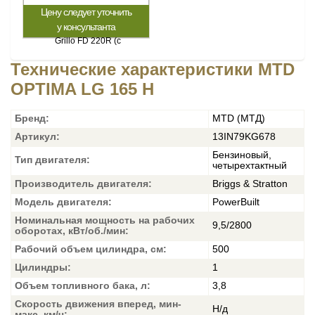
Цену следует уточнить
у консультанта
Технические характеристики MTD
OPTIMA LG 165 H
Бренд:
MTD (МТД)
Артикул:
13IN79KG678
Бензиновый,
Тип двигателя:
четырехтактный
Производитель двигателя:
Briggs & Stratton
Модель двигателя:
PowerBuilt
Номинальная мощность на рабочих
9,5/2800
оборотах, кВт/об./мин:
Рабочий объем цилиндра, см:
500
Цилиндры:
1
Объем топливного бака, л:
3,8
Скорость движения вперед, мин-
Н/д
макс, км/ч: