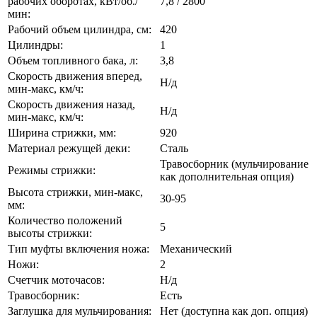
рабочих оборотах, кВт/об./
7,8 / 2800
мин:
Рабочий объем цилиндра, см:
420
Цилиндры:
1
Объем топливного бака, л:
3,8
Скорость движения вперед,
Н/д
мин-макс, км/ч:
Скорость движения назад,
Н/д
мин-макс, км/ч:
Ширина стрижки, мм:
920
Материал режущей деки:
Сталь
Травосборник (мульчирование
Режимы стрижки:
как дополнительная опция)
Высота стрижки, мин-макс,
30-95
мм:
Количество положений
5
высоты стрижки:
Тип муфты включения ножа:
Механический
Ножи:
2
Счетчик моточасов:
Н/д
Травосборник:
Есть
Заглушка для мульчирования:
Нет (доступна как доп. опция)