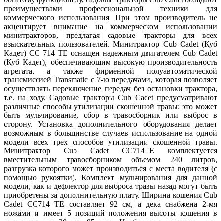
преимуществами профессиональной техники для
коммерческого использования. При этом производитель не
акцентирует внимание на коммерческом использовании
минитракторов, предлагая садовые тракторы для всех
взыскательных пользователей. Минитрактор Cub Cadet (Куб
Кадет) CC 714 TE оснащен надежным двигателем Cub Cadet
(Куб Кадет), обеспечивающим высокую производительность
агрегата, а также фирменной полуавтоматической
трансмиссией Transmatic с 7-ю передачами, которая позволяет
осуществлять переключение передач без остановки трактора,
т.е. на ходу. Садовые тракторы Cub Cadet предусматривают
различные способы утилизации скошенной травы: это может
быть мульчирование, сбор в травосборник или выброс в
сторону. Установка дополнительного оборудования делает
возможным в большинстве случаев использование на одной
модели всех трех способов утилизации скошенной травы.
Минитрактор Cub Cadet CC714TE комплектуется
вместительным травосборником объемом 240 литров,
разгрузка которого может производиться с места водителя (с
помощью рукоятки). Комплект мульчирования для данной
модели, как и дефлектор для выброса травы назад могут быть
приобретены за дополнительную плату. Ширина кошения Cub
Cadet CC714 TE составляет 92 см, а дека снабжена 2-мя
ножами и имеет 5 позиций положения высоты кошения в