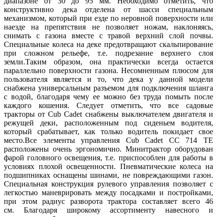
диапазоне от 30 до 95 мм. Необходимо отметить, что
конструктивно дека отделена от шасси специальным
механизмом, который при езде по неровной поверхности или
наезде на препятствия не позволяет ножам, наклоняясь,
снимать с газона вместе с травой верхний слой почвы.
Специальные колеса на деке предотвращают скальпирование
при сложном рельефе, т.е. подрезание верхнего слоя
земли.Таким образом, она практически всегда остается
параллельно поверхности газона. Несомненным плюсом для
пользователя является и то, что дека у данной модели
снабжена универсальным разъемом для подключения шланга
с водой, благодаря чему ее можно без труда помыть после
каждого кошения. Следует отметить, что все садовые
тракторы от Cub Cadet снабжены выключателем двигателя и
режущей деки, расположенным под сиденьем водителя,
который срабатывает, как только водитель покидает свое
место.Все элементы управления Cub Cadet CC 714 TE
расположены очень эргономично. Минитрактор оборудован
фарой головного освещения, т.е. приспособлен для работы в
условиях плохой освещенности. Пневматические колеса на
подшипниках оснащены шинами, не повреждающими газон.
Специальная конструкция рулевого управления позволяет с
легкостью маневрировать между посадками и постройками,
при этом радиус разворота трактора составляет всего 46
см. Благодаря широкому ассортименту навесного и