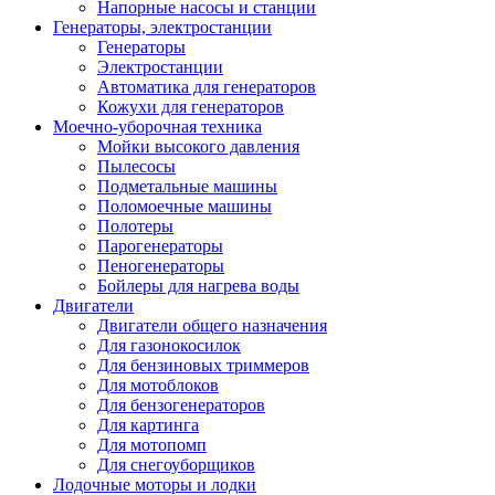
Напорные насосы и станции
Генераторы, электростанции
Генераторы
Электростанции
Автоматика для генераторов
Кожухи для генераторов
Моечно-уборочная техника
Мойки высокого давления
Пылесосы
Подметальные машины
Поломоечные машины
Полотеры
Парогенераторы
Пеногенераторы
Бойлеры для нагрева воды
Двигатели
Двигатели общего назначения
Для газонокосилок
Для бензиновых триммеров
Для мотоблоков
Для бензогенераторов
Для картинга
Для мотопомп
Для снегоуборщиков
Лодочные моторы и лодки