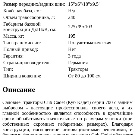
Размер передних/задних шин:
15"x6"/18"x9,5"
Колёсная база, см:
Н/д
Объем травосборника, л:
240
Габариты базовой
225x99x103
конструкции ДхШхВ, см:
Масса, кг:
195
Тип трансмиссии:
Полуавтоматическая
Полный привод:
Нет
Гарантия:
3 года
Страна-производитель:
Германия
Тип:
Тракторы
Ширина кошения:
От 80 до 100 см
Описание
Садовые тракторы Cub Cadet (Куб Кадет) серии 700 с задним
выбросом - настоящие профессионалы своего дела, а их
главной особенностью является способность в кратчайшие
сроки обрабатывать значительные по размерам участки (при
собственных скромных габаритных размерах). Благодаря
конструкции, насыщенной инновационными решениями, и
богатому функционалу, садовые тракторы Cub Cadet обладают