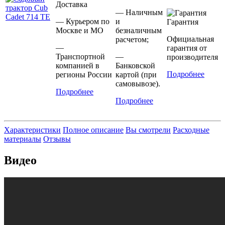
Доставка
— Наличным
— Курьером по
и
Гарантия
Москве и МО
безналичным
Официальная
расчетом;
—
гарантия от
Транспортной
—
производителя
компанией в
Банковской
Подробнее
регионы России
картой (при
самовывозе).
Подробнее
Подробнее
Характеристики
Полное описание
Вы смотрели
Расходные
материалы
Отзывы
Видео