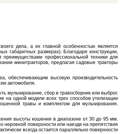
оего дела, а их главной особенностью является
ых габаритных размерах). Благодаря конструкции,
т преимуществами профессиональной техники для
вании минитракторов, предлагая садовые тракторы
ва, обеспечивающим высокую производительность
сии автомобиля.
ть мульчирование, сбор в травосборник или выброс
ие на одной модели всех трех способов утилизации
ошенной травы и комплектом для мульчирования.
ения высоты кошения в диапазоне от 30 до 95 мм.
по неровной поверхности или наезде на препятствия
рактически всегда остается параллельно поверхности