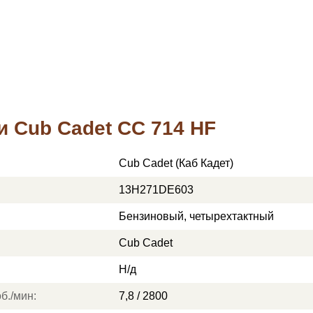
и Cub Cadet СС 714 HF
Cub Cadet (Кaб Кадет)
13H271DE603
Бензиновый, четырехтактный
Cub Cadet
Н/д
б./мин:
7,8 / 2800