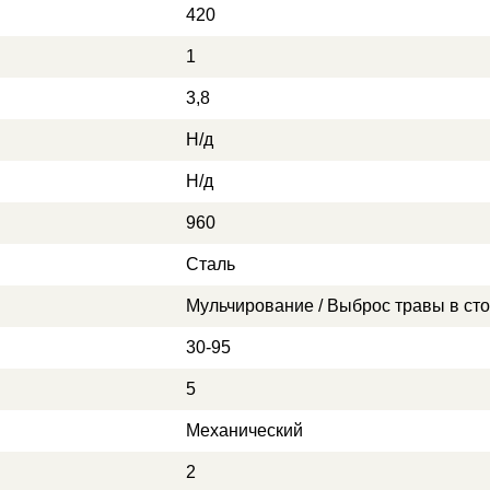
420
1
3,8
Н/д
Н/д
960
Сталь
Мульчирование / Выброс травы в сто
30-95
5
Механический
2