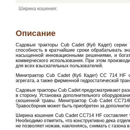
Ширина кошения:
Описание
Садовые тракторы Cub Cadet (Куб Кадет) серии
способность в кратчайшие сроки обрабатывать зн
насыщенной инновационными решениями, и богат
коммерческого использования. При этом производ
для всех взыскательных пользователей.
Минитрактор Cub Cadet (Куб Кадет) CC 714 HF 
агрегата, а также фирменной гидростатической тра
Садовые тракторы Cub Cadet предусматривают разл
в сторону. Установка дополнительного оборудован
скошенной травы. Минитрактор Cub Cadet CC714
Травосборник может быть приобретен за дополнител
Ширина кошения Cub Cadet CC714 HF составляет 9
Необходимо отметить, что конструктивно дека отде
не позволяет ножам, наклоняясь, снимать с газона 