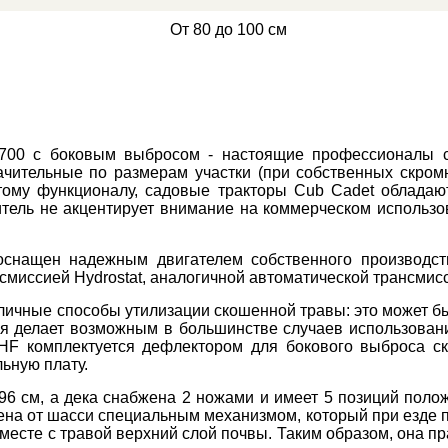
От 80 до 100 см
 700 с боковым выбросом - настоящие профессионалы св
ачительные по размерам участки (при собственных скромн
ому функционалу, садовые тракторы Cub Cadet обладаю
итель не акцентирует внимание на коммерческом использо
оснащен надежным двигателем собственного производст
нсмиссией Hydrostat, аналогичной автоматической трансмис
ичные способы утилизации скошенной травы: это может бы
ия делает возможным в большинстве случаев использован
HF комплектуется дефлектором для бокового выброса ск
ьную плату.
6 см, а дека снабжена 2 ножами и имеет 5 позиций полож
лена от шасси специальным механизмом, который при езде 
вместе с травой верхний слой почвы. Таким образом, она п