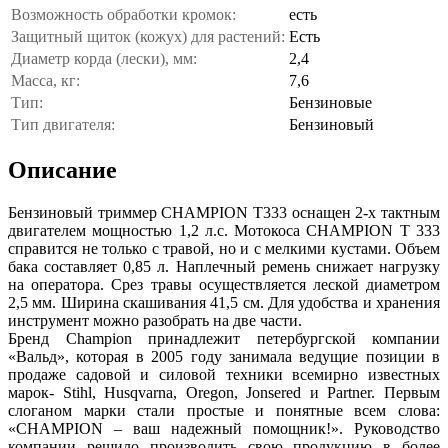
Возможность обработки кромок:
есть
Защитный щиток (кожух) для растений:
Есть
Диаметр корда (лески), мм:
2,4
Масса, кг:
7,6
Тип:
Бензиновые
Тип двигателя:
Бензиновый
Описание
Бензиновый триммер CHAMPION Т333 оснащен 2-х тактным
двигателем мощностью 1,2 л.с. Мотокоса CHAMPION Т 333
справится не только с травой, но и с мелкими кустами. Объем
бака составляет 0,85 л. Наплечный ремень снижает нагрузку
на оператора. Срез травы осуществляется леской диаметром
2,5 мм. Ширина скашивания 41,5 см. Для удобства и хранения
инструмент можно разобрать на две части.
Бренд Champion принадлежит петербургской компании
«Вальд», которая в 2005 году занимала ведущие позиции в
продаже садовой и силовой техники всемирно известных
марок- Stihl, Husqvarna, Oregon, Jonsered и Partner. Первым
слоганом марки стали простые и понятные всем слова:
«CHAMPION – ваш надежный помощник!». Руководство
компании решило производить свою продукцию в более