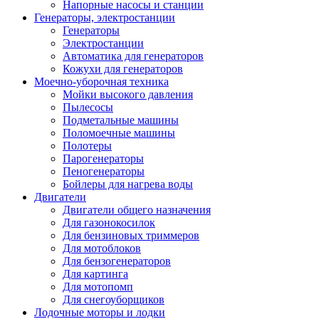
Напорные насосы и станции
Генераторы, электростанции
Генераторы
Электростанции
Автоматика для генераторов
Кожухи для генераторов
Моечно-уборочная техника
Мойки высокого давления
Пылесосы
Подметальные машины
Поломоечные машины
Полотеры
Парогенераторы
Пеногенераторы
Бойлеры для нагрева воды
Двигатели
Двигатели общего назначения
Для газонокосилок
Для бензиновых триммеров
Для мотоблоков
Для бензогенераторов
Для картинга
Для мотопомп
Для снегоуборщиков
Лодочные моторы и лодки