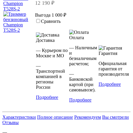
12 190 ₽
Выгода 1 000 ₽
Сравнить
Оплата
Доставка
— Наличным
— Курьером по
и
Гарантия
Москве и МО
безналичным
Официальная
расчетом;
—
гарантия от
Транспортной
—
производителя
компанией в
Банковской
регионы
Подробнее
картой (при
России
самовывозе).
Подробнее
Подробнее
Характеристики
Полное описание
Рекомендуем
Вы смотрели
Отзывы