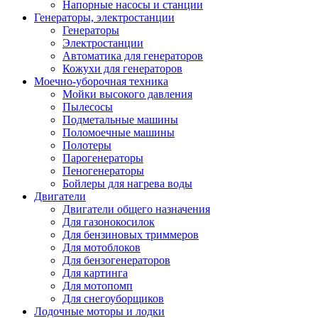
Напорные насосы и станции
Генераторы, электростанции
Генераторы
Электростанции
Автоматика для генераторов
Кожухи для генераторов
Моечно-уборочная техника
Мойки высокого давления
Пылесосы
Подметальные машины
Поломоечные машины
Полотеры
Парогенераторы
Пеногенераторы
Бойлеры для нагрева воды
Двигатели
Двигатели общего назначения
Для газонокосилок
Для бензиновых триммеров
Для мотоблоков
Для бензогенераторов
Для картинга
Для мотопомп
Для снегоуборщиков
Лодочные моторы и лодки