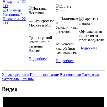
Оплата
Доставка
— Наличным
— Курьером по
и
Гарантия
Москве и МО
безналичным
Официальная
расчетом;
—
гарантия от
Транспортной
—
производителя
компанией в
Банковской
регионы
Подробнее
картой (при
России
самовывозе).
Подробнее
Подробнее
Характеристики
Полное описание
Вы смотрели
Расходные
материалы
Отзывы
Видео