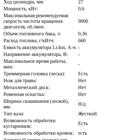
Ход цилиндра, мм:
27
Мощность, кВт:
0,6
Максимальная рекомендуемая
скорость частоты вращения
9000
двигателя, об./мин:
Объем топливного бака, л:
0,36
Расход топлива, г/кВтч:
660
Емкость аккумулятора Li-Ion, А-ч:
-
Напряжение аккумулятора, В:
-
Максимальное время работы,
-
мин:
Триммерная головка (леска):
Есть
Нож для травы:
Нет
Металлический диск:
Нет
Ременная оснастка:
Нет
Ширина скашивания (леской),
Н/д
мм:
Тип вала:
Жесткий
Возможность обработки
Есть
кустарников:
Возможность обработки кромок:
есть
Защитный щиток (кожух) для