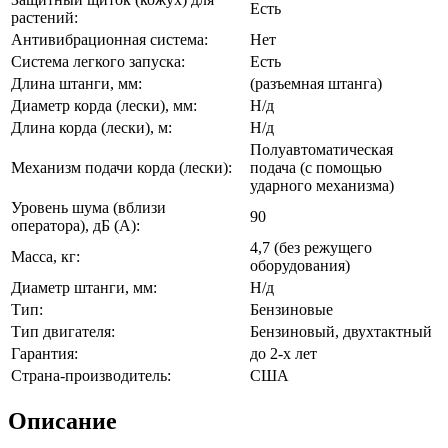
Есть
растений:
Антивибрационная система:
Нет
Система легкого запуска:
Есть
Длина штанги, мм:
(разъемная штанга)
Диаметр корда (лески), мм:
Н/д
Длина корда (лески), м:
Н/д
Полуавтоматическая
Механизм подачи корда (лески):
подача (с помощью
ударного механизма)
Уровень шума (вблизи
90
оператора), дБ (А):
4,7 (без режущего
Масса, кг:
оборудования)
Диаметр штанги, мм:
Н/д
Тип:
Бензиновые
Тип двигателя:
Бензиновый, двухтактный
Гарантия:
до 2-х лет
Страна-производитель:
США
Описание