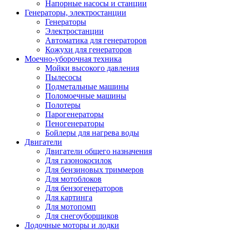
Напорные насосы и станции
Генераторы, электростанции
Генераторы
Электростанции
Автоматика для генераторов
Кожухи для генераторов
Моечно-уборочная техника
Мойки высокого давления
Пылесосы
Подметальные машины
Поломоечные машины
Полотеры
Парогенераторы
Пеногенераторы
Бойлеры для нагрева воды
Двигатели
Двигатели общего назначения
Для газонокосилок
Для бензиновых триммеров
Для мотоблоков
Для бензогенераторов
Для картинга
Для мотопомп
Для снегоуборщиков
Лодочные моторы и лодки