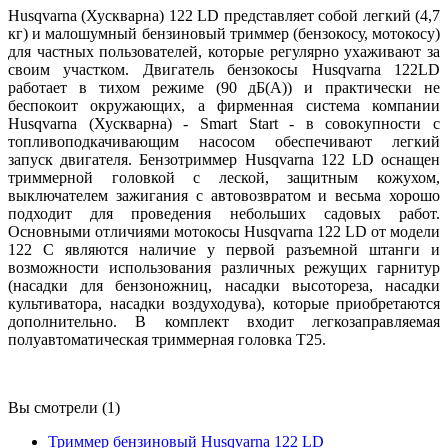
Husqvarna (Хускварна) 122 LD представляет собой легкий (4,7
кг) и малошумный бензиновый триммер (бензокосу, мотокосу)
для частных пользователей, которые регулярно ухаживают за
своим участком. Двигатель бензокосы Husqvarna 122LD
работает в тихом режиме (90 дБ(А)) и практически не
беспокоит окружающих, а фирменная система компании
Husqvarna (Хускварна) - Smart Start - в совокупности с
топливоподкачивающим насосом обеспечивают легкий
запуск двигателя. Бензотриммер Husqvarna 122 LD оснащен
триммерной головкой с леской, защитным кожухом,
выключателем зажигания с автовозвратом и весьма хорошо
подходит для проведения небольших садовых работ.
Основными отличиями мотокосы Husqvarna 122 LD от модели
122 С являются наличие у первой разъемной штанги и
возможности использования различных режущих гарнитур
(насадки для бензоножниц, насадки высотореза, насадки
культиватора, насадки воздуходува), которые приобретаются
дополнительно. В комплект входит легкозаправляемая
полуавтоматическая триммерная головка T25.
Вы смотрели (1)
Триммер бензиновый Husqvarna 122 LD