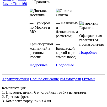
Сравнить
Доставка
Оплата
— Курьером
— Наличным
по Москве и
и
Гарантия
МО
безналичным
Официальная
расчетом;
—
гарантия от
Транспортной
—
производителя
компанией в
Банковской
Подробнее
регионы
картой (при
России
самовывозе).
Подробнее
Подробнее
Характеристики
Полное описание
Вы смотрели
Отзывы
Комплектация:
1. Пистолет, шланг 6 м, струйная трубка из металла.
2. Грязевая фреза.
3. Комплект форсунок из 4 шт.