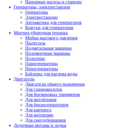
Напорные насосы и станции
Генераторы, электростанции
Генераторы
Электростанции
Автоматика для генераторов
Кожухи для генераторов
Моечно-уборочная техника
Мойки высокого давления
Пылесосы
Подметальные машины
Поломоечные машины
Полотеры
Парогенераторы
Пеногенераторы
Бойлеры для нагрева воды
Двигатели
Двигатели общего назначения
Для газонокосилок
Для бензиновых триммеров
Для мотоблоков
Для бензогенераторов
Для картинга
Для мотопомп
Для снегоуборщиков
Лодочные моторы и лодки