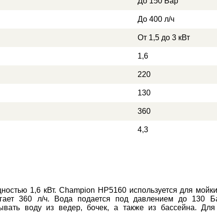
До 150 Бар
До 400 л/ч
От 1,5 до 3 кВт
1,6
220
130
360
4,3
стью 1,6 кВт. Champion HP5160 используется для мойки 
игает 360 л/ч. Вода подается под давлением до 130 
асывать воду из ведер, бочек, а также из бассейна. Д