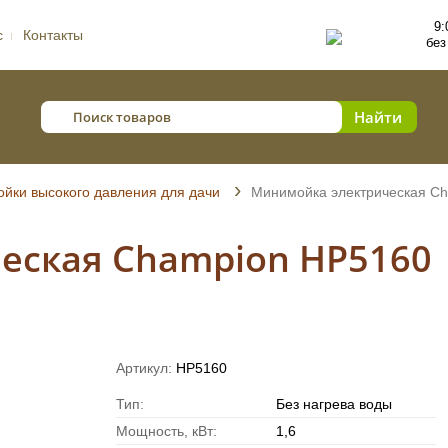
9:
с
Контакты
без
йки высокого давления для дачи
Минимойка электрическая C
еская Champion HP5160
Артикул:
HP5160
Тип:
Без нагрева воды
Мощность, кВт:
1,6