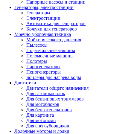
Напорные насосы и станции
Генераторы, электростанции
Генераторы
Электростанции
Автоматика для генераторов
Кожухи для генераторов
Моечно-уборочная техника
Мойки высокого давления
Пылесосы
Подметальные машины
Поломоечные машины
Полотеры
Парогенераторы
Пеногенераторы
Бойлеры для нагрева воды
Двигатели
Двигатели общего назначения
Для газонокосилок
Для бензиновых триммеров
Для мотоблоков
Для бензогенераторов
Для картинга
Для мотопомп
Для снегоуборщиков
Лодочные моторы и лодки