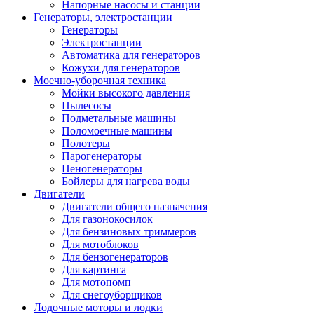
Напорные насосы и станции
Генераторы, электростанции
Генераторы
Электростанции
Автоматика для генераторов
Кожухи для генераторов
Моечно-уборочная техника
Мойки высокого давления
Пылесосы
Подметальные машины
Поломоечные машины
Полотеры
Парогенераторы
Пеногенераторы
Бойлеры для нагрева воды
Двигатели
Двигатели общего назначения
Для газонокосилок
Для бензиновых триммеров
Для мотоблоков
Для бензогенераторов
Для картинга
Для мотопомп
Для снегоуборщиков
Лодочные моторы и лодки