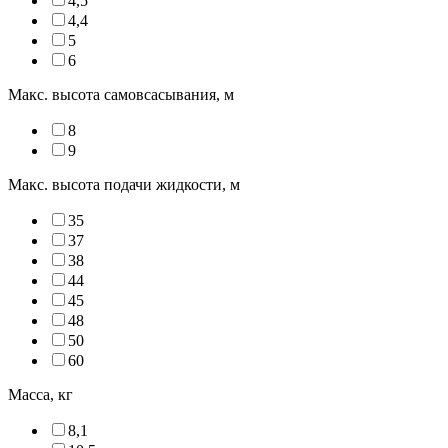
4,5
4,4
5
6
Макс. высота самовсасывания, м
8
9
Макс. высота подачи жидкости, м
35
37
38
44
45
48
50
60
Масса, кг
8,1