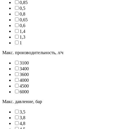
0,85
0,5
0,8
0,65
0,6
1,4
1,3
1
Макс. производительность, л/ч
3100
3400
3600
4000
4500
6000
Макс. давление, бар
3,5
3,8
4,8