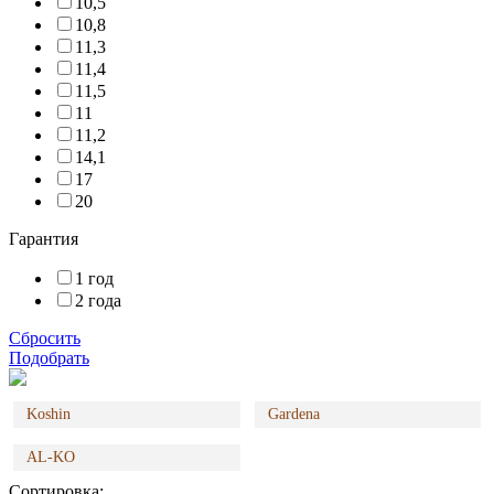
10,5
10,8
11,3
11,4
11,5
11
11,2
14,1
17
20
Гарантия
1 год
2 года
Сбросить
Подобрать
Koshin
Gardena
AL-KO
Сортировка: