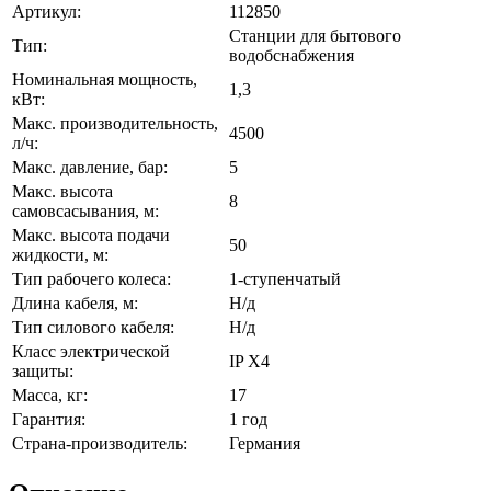
Артикул:
112850
Станции для бытового
Тип:
водобснабжения
Номинальная мощность,
1,3
кВт:
Макс. производительность,
4500
л/ч:
Макс. давление, бар:
5
Макс. высота
8
самовсасывания, м:
Макс. высота подачи
50
жидкости, м:
Тип рабочего колеса:
1-ступенчатый
Длина кабеля, м:
Н/д
Тип силового кабеля:
Н/д
Класс электрической
IP X4
защиты:
Масса, кг:
17
Гарантия:
1 год
Страна-производитель:
Германия