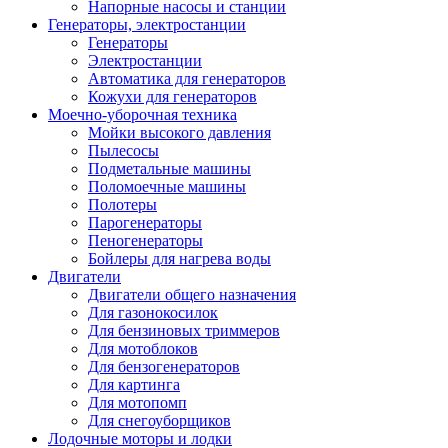
Напорные насосы и станции
Генераторы, электростанции
Генераторы
Электростанции
Автоматика для генераторов
Кожухи для генераторов
Моечно-уборочная техника
Мойки высокого давления
Пылесосы
Подметальные машины
Поломоечные машины
Полотеры
Парогенераторы
Пеногенераторы
Бойлеры для нагрева воды
Двигатели
Двигатели общего назначения
Для газонокосилок
Для бензиновых триммеров
Для мотоблоков
Для бензогенераторов
Для картинга
Для мотопомп
Для снегоуборщиков
Лодочные моторы и лодки