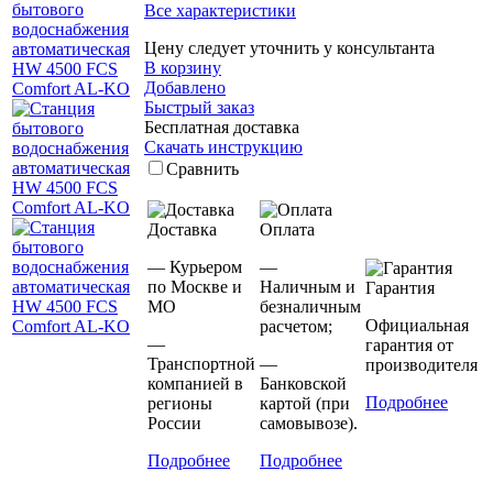
Все характеристики
Цену следует уточнить у консультанта
В корзину
Добавлено
Быстрый заказ
Бесплатная доставка
Скачать инструкцию
Сравнить
Доставка
Оплата
— Курьером
—
по Москве и
Наличным и
Гарантия
МО
безналичным
Официальная
расчетом;
—
гарантия от
Транспортной
—
производителя
компанией в
Банковской
Подробнее
регионы
картой (при
России
самовывозе).
Подробнее
Подробнее