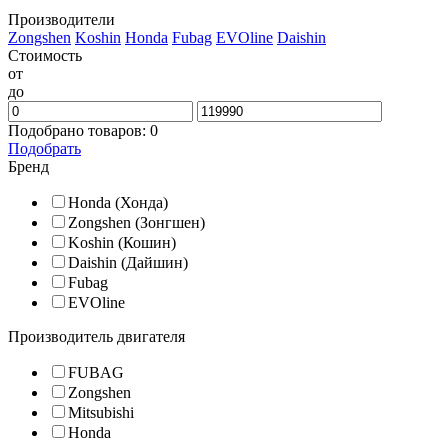
Производители
Zongshen
Koshin
Honda
Fubag
EVOline
Daishin
Стоимость
от
до
Подобрано товаров:
0
Подобрать
Бренд
Honda (Хонда)
Zongshen (Зонгшен)
Koshin (Кошин)
Daishin (Дайшин)
Fubag
EVOline
Производитель двигателя
FUBAG
Zongshen
Mitsubishi
Honda