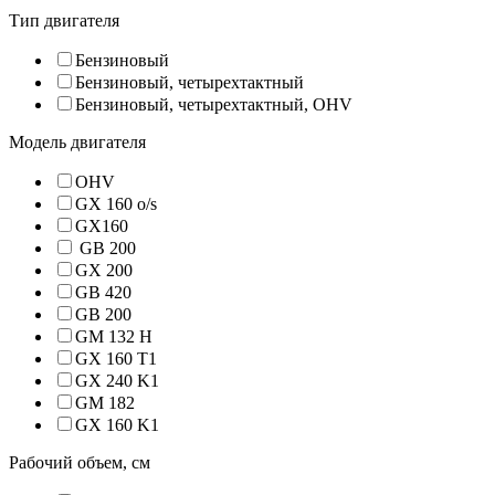
Тип двигателя
Бензиновый
Бензиновый, четырехтактный
Бензиновый, четырехтактный, OHV
Модель двигателя
OHV
GX 160 o/s
GX160
GB 200
GX 200
GB 420
GB 200
GM 132 H
GX 160 T1
GX 240 K1
GM 182
GX 160 K1
Рабочий объем, см