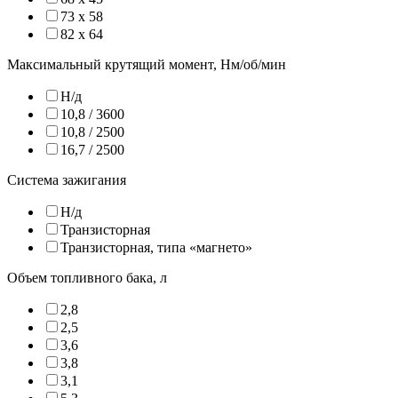
73 х 58
82 х 64
Максимальный крутящий момент, Нм/об/мин
Н/д
10,8 / 3600
10,8 / 2500
16,7 / 2500
Система зажигания
Н/д
Транзисторная
Транзисторная, типа «магнето»
Объем топливного бака, л
2,8
2,5
3,6
3,8
3,1