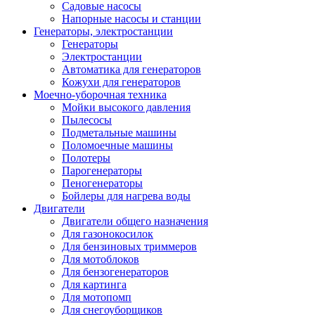
Садовые насосы
Напорные насосы и станции
Генераторы, электростанции
Генераторы
Электростанции
Автоматика для генераторов
Кожухи для генераторов
Моечно-уборочная техника
Мойки высокого давления
Пылесосы
Подметальные машины
Поломоечные машины
Полотеры
Парогенераторы
Пеногенераторы
Бойлеры для нагрева воды
Двигатели
Двигатели общего назначения
Для газонокосилок
Для бензиновых триммеров
Для мотоблоков
Для бензогенераторов
Для картинга
Для мотопомп
Для снегоуборщиков