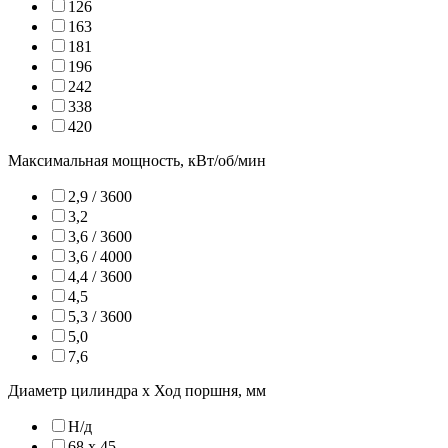
126
163
181
196
242
338
420
Максимальная мощность, кВт/об/мин
2,9 / 3600
3,2
3,6 / 3600
3,6 / 4000
4,4 / 3600
4,5
5,3 / 3600
5,0
7,6
Диаметр цилиндра х Ход поршня, мм
Н/д
68 х 45