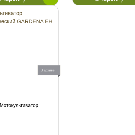
ьтиватор
ический GARDENA EH
В архиве