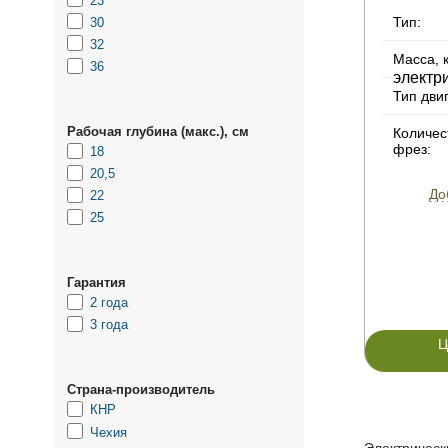
23
Тип:
30
32
Масса, к
36
Тип дви
Рабочая глубина (макс.), см
Количес
фрез:
18
20,5
До
22
25
Гарантия
2 года
3 года
Ц
Страна-производитель
КНР
Чехия