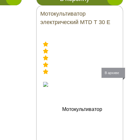
Мотокультиватор
электрический MTD T 30 E
В архиве