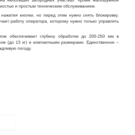
 на небольших загородных участках. Кроме малошумной
имостью и простым техническим обслуживанием.
 нажатия кнопки, но перед этим нужно снять блокировку.
ает работу оператора, которому нужно только управлять
этом обеспечивает глубину обработки до 200-250 мм в
ом (до 13 кг) и компактными размерами. Единственное –
ждливую погоду.
для
?