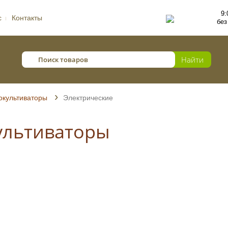
9:
с
Контакты
без
окультиваторы
Электрические
ультиваторы