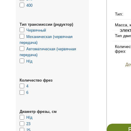
400
Тип:
Тип трансмиссии (редуктор)
Масса, к
Червячный
Тип дви
Механическая (червячная
передача)
Количес
Автоматическая (червячная
фрез:
передача)
Н/д
До
Количество фрез
4
6
Диаметр фрезы, см
Н/д
23
25