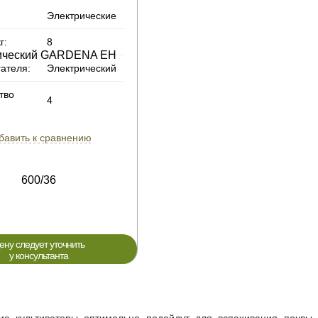
Электрические
г:
8
гателя:
Электрический
тво
4
бавить к сравнению
ену следует уточнить
у консультанта