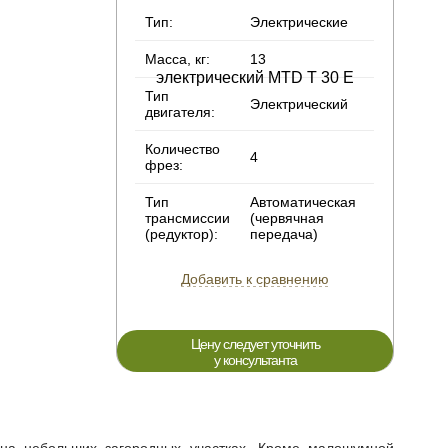
Тип:
Электрические
Масса, кг:
13
Тип
Электрический
двигателя:
Количество
4
фрез:
Тип
Автоматическая
трансмиссии
(червячная
(редуктор):
передача)
Добавить к сравнению
Цену следует уточнить
у консультанта