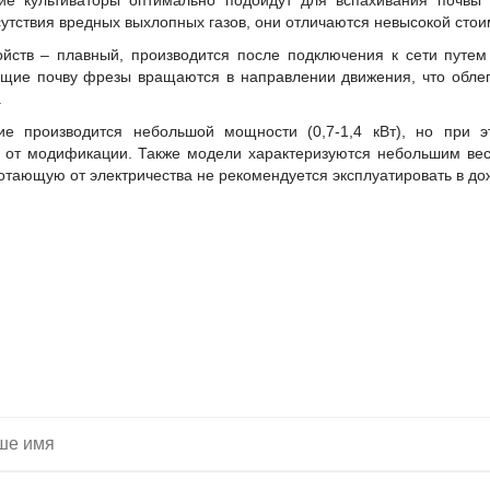
кие культиваторы оптимально подойдут для вспахивания почвы
сутствия вредных выхлопных газов, они отличаются невысокой сто
ойств – плавный, производится после подключения к сети путем
щие почву фрезы вращаются в направлении движения, что облегч
.
ие производится небольшой мощности (0,7-1,4 кВт), но при 
 от модификации. Также модели характеризуются небольшим вес
ботающую от электричества не рекомендуется эксплуатировать в до
тите, мы подберем 
Вас нужную технику