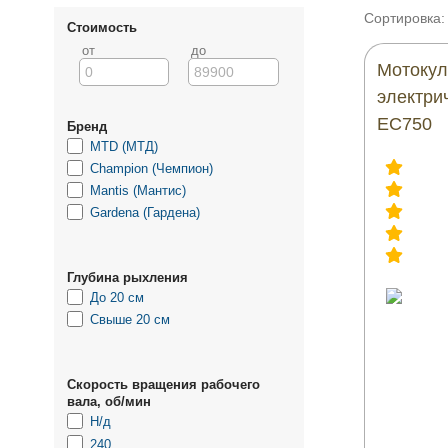
Сортировка:
Стоимость
от
до
Мотокул
электри
EC750
Бренд
MTD (МТД)
Champion (Чемпион)
Mantis (Мантис)
Gardena (Гардена)
Глубина рыхления
До 20 см
Свыше 20 см
Скорость вращения рабочего
вала, об/мин
Н/д
240