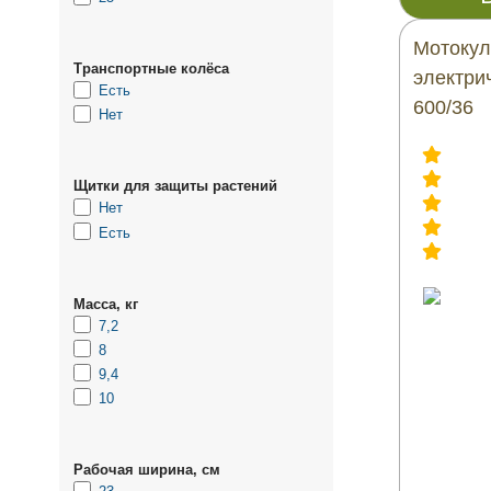
Мотокул
Транспортные колёса
электр
Есть
600/36
Нет
Щитки для защиты растений
Нет
Есть
Масса, кг
7,2
8
9,4
10
Рабочая ширина, см