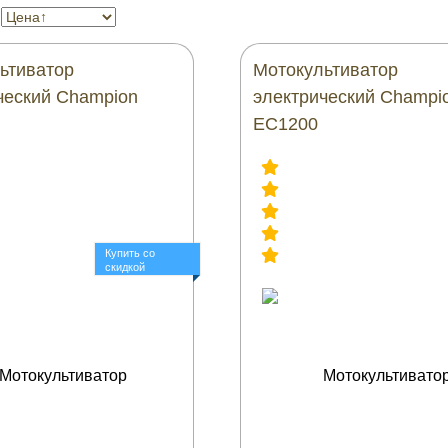
ьтиватор
Мотокультиватор
ческий Champion
электрический Champi
EC1200
Купить со
скидкой