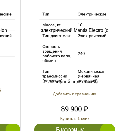
ческие
Тип:
Электрические
Масса, кг:
10
ческий
Тип двигателя:
Электрический
Скорость
вращения
240
рабочего вала,
об/мин:
Тип
Механическая
трансмиссии
(червячная
(редуктор):
передача)
ю
Добавить к сравнению
89 900 ₽
Купить в 1 клик
В корзину