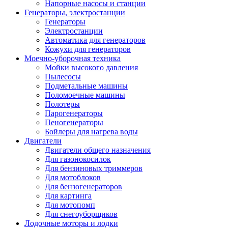
Напорные насосы и станции
Генераторы, электростанции
Генераторы
Электростанции
Автоматика для генераторов
Кожухи для генераторов
Моечно-уборочная техника
Мойки высокого давления
Пылесосы
Подметальные машины
Поломоечные машины
Полотеры
Парогенераторы
Пеногенераторы
Бойлеры для нагрева воды
Двигатели
Двигатели общего назначения
Для газонокосилок
Для бензиновых триммеров
Для мотоблоков
Для бензогенераторов
Для картинга
Для мотопомп
Для снегоуборщиков
Лодочные моторы и лодки