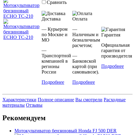
Сравнить
Доставка
Оплата
— Курьером
—
по Москве и
Наличным и
Гарантия
МО
безналичным
Официальная
расчетом;
—
гарантия от
Транспортной
—
производителя
компанией в
Банковской
Подробнее
регионы
картой (при
России
самовывозе).
Подробнее
Подробнее
Характеристики
Полное описание
Вы смотрели
Расходные
материалы
Отзывы
Рекомендуем
Мотокультиватор бензиновый Honda FJ 500 DER