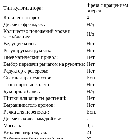
Фреза с вращением
Тип культиватора:
вперед
Количество фрез:
4
Диаметр фрезы, см:
Н/д
Количество положений уровня
Н/д
заглубления:
Ведущие колеса:
Нет
Регулируемая рукоятка:
Нет
Пневматический привод:
Нет
Выбор передачи рычагом на рукоятке:
Нет
Редуктор с реверсом:
Нет
Съемная трансмиссия:
Есть
Транспортные колёса:
Нет
Буксирная балка:
Н/д
Щитки для защиты растений:
Нет
Выравниватель кромок:
Нет
Ручка для переноски:
Есть
Диаметр колес, мм/дюймы:
-
Масса, кг:
9,5
Рабочая ширина, см:
21