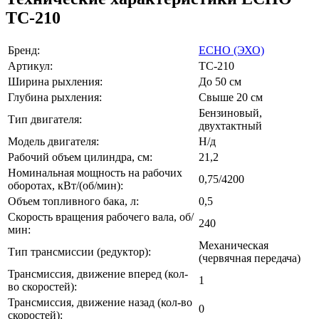
TC-210
Бренд:
ECHO (ЭХО)
Артикул:
TC-210
Ширина рыхления:
До 50 см
Глубина рыхления:
Свыше 20 см
Бензиновый,
Тип двигателя:
двухтактный
Модель двигателя:
Н/д
Рабочий объем цилиндра, см:
21,2
Номинальная мощность на рабочих
0,75/4200
оборотах, кВт/(об/мин):
Объем топливного бака, л:
0,5
Скорость вращения рабочего вала, об/
240
мин:
Механическая
Тип трансмиссии (редуктор):
(червячная передача)
Трансмиссия, движение вперед (кол-
1
во скоростей):
Трансмиссия, движение назад (кол-во
0
скоростей):