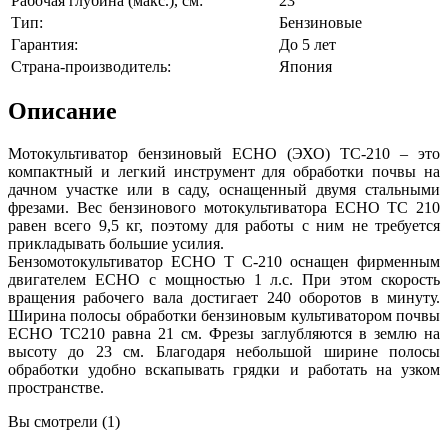
Рабочая глубина (макс.), см:
23
Тип:
Бензиновые
Гарантия:
До 5 лет
Страна-производитель:
Япония
Описание
Мотокультиватор бензиновый ECHO (ЭХО) TC-210 – это
компактный и легкий инструмент для обработки почвы на
дачном участке или в саду, оснащенный двумя стальными
фрезами. Вес бензинового мотокультиватора ECHO TC 210
равен всего 9,5 кг, поэтому для работы с ним не требуется
прикладывать большие усилия.
Бензомотокультиватор ECHO T C-210 оснащен фирменным
двигателем ECHO с мощностью 1 л.с. При этом скорость
вращения рабочего вала достигает 240 оборотов в минуту.
Ширина полосы обработки бензиновым культиватором почвы
ECHO TC210 равна 21 см. Фрезы заглубляются в землю на
высоту до 23 см. Благодаря небольшой ширине полосы
обработки удобно вскапывать грядки и работать на узком
пространстве.
Вы смотрели (1)