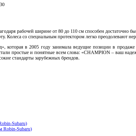
-30
одаря рабочей ширине от 80 до 110 см способен достаточно быст
ту. Колеса со специальным протектором легко преодолевают не
», которая в 2005 году занимала ведущие позиции в продаже с
рки стали простые и понятные всем слова: «CHAMPION – ваш на
ысокие стандарты зарубежных брендов.
Robin-Subaru)