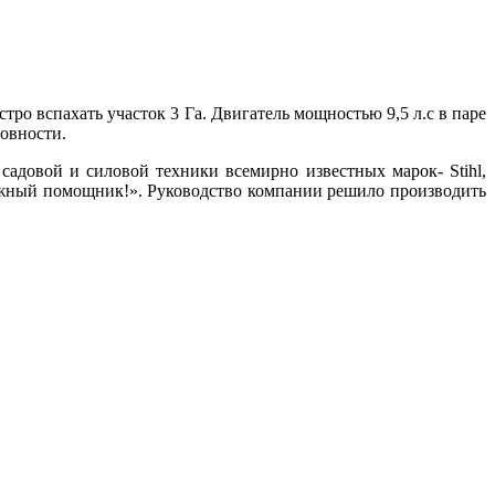
ро вспахать участок 3 Га. Двигатель мощностью 9,5 л.с в паре
ровности.
адовой и силовой техники всемирно известных марок- Stihl,
дежный помощник!». Руководство компании решило производить