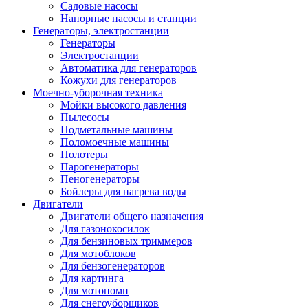
Садовые насосы
Напорные насосы и станции
Генераторы, электростанции
Генераторы
Электростанции
Автоматика для генераторов
Кожухи для генераторов
Моечно-уборочная техника
Мойки высокого давления
Пылесосы
Подметальные машины
Поломоечные машины
Полотеры
Парогенераторы
Пеногенераторы
Бойлеры для нагрева воды
Двигатели
Двигатели общего назначения
Для газонокосилок
Для бензиновых триммеров
Для мотоблоков
Для бензогенераторов
Для картинга
Для мотопомп
Для снегоуборщиков