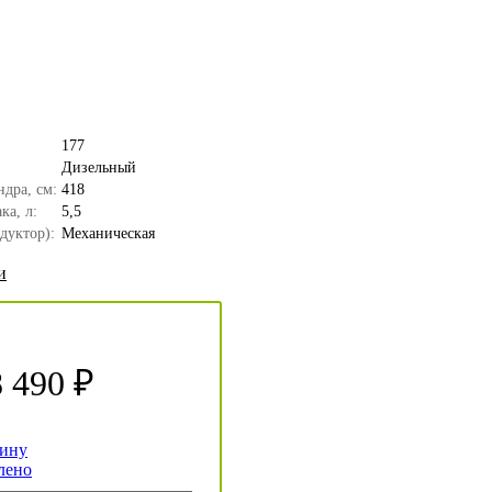
177
Дизельный
дра, см:
418
ка, л:
5,5
дуктор):
Механическая
и
 490 ₽
зину
лено