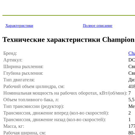
Характеристики
Полное описание
Технические характеристики Champio
Бренд:
Ch
Артикул:
DC
Ширина рыхления:
Св
Глубина рыхления:
Св
Тип двигателя:
Ди
Рабочий объем цилиндра, см:
41
Номинальная мощность на рабочих оборотах, кВт/(об/мин):
7
Объем топливного бака, л:
5,5
Тип трансмиссии (редуктор):
Ме
Трансмиссия, движение вперед (кол-во скоростей):
2
Трансмиссия, движение назад (кол-во скоростей):
1
Масса, кг:
17
Рабочая ширина, см:
80-