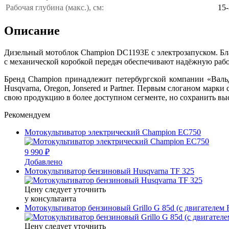
Рабочая глубина (макс.), см:
15
Описание
Дизельный мотоблок Champion DC1193E с электрозапуском. Благ
с механической коробкой передач обеспечивают надёжную рабо
Бренд Champion принадлежит петербургской компании «Вальд
Husqvarna, Oregon, Jonsered и Partner. Первым слоганом ма
свою продукцию в более доступном сегменте, но сохранить в
Рекомендуем
Мотокультиватор электрический Champion EC750
9 990 ₽
Добавлено
Мотокультиватор бензиновый Husqvarna TF 325
Цену следует уточнить
у консультанта
Мотокультиватор бензиновый Grillo G 85d (с двигателем 
Цену следует уточнить