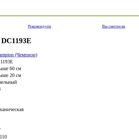
Рекомендуем
Вы смотрели
n DC1193E
ampion (Чемпион)
1193E
ыше 60 см
ыше 20 см
зельный
8
ханическая
7
110