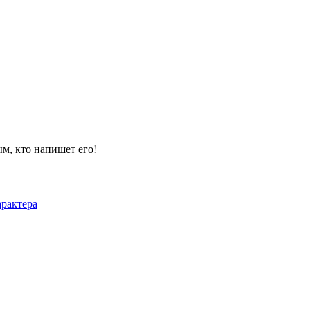
м, кто напишет его!
рактера