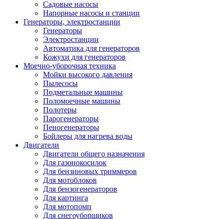
Садовые насосы
Напорные насосы и станции
Генераторы, электростанции
Генераторы
Электростанции
Автоматика для генераторов
Кожухи для генераторов
Моечно-уборочная техника
Мойки высокого давления
Пылесосы
Подметальные машины
Поломоечные машины
Полотеры
Парогенераторы
Пеногенераторы
Бойлеры для нагрева воды
Двигатели
Двигатели общего назначения
Для газонокосилок
Для бензиновых триммеров
Для мотоблоков
Для бензогенераторов
Для картинга
Для мотопомп
Для снегоуборщиков