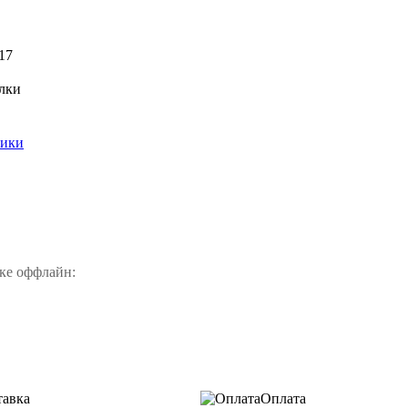
17
лки
тики
ке оффлайн:
тавка
Оплата