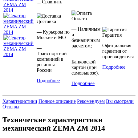
Сравнить
Оплата
Доставка
— Наличным
— Курьером по
и
Гарантия
Москве и МО
безналичным
Официальная
расчетом;
—
гарантия от
Транспортной
—
производителя
компанией в
Банковской
регионы
Подробнее
картой (при
России
самовывозе).
Подробнее
Подробнее
Характеристики
Полное описание
Рекомендуем
Вы смотрели
Отзывы
Технические характеристики
механический ZEMA ZM 2014