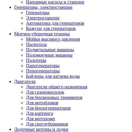
Напорные насосы и станции
Генераторы, электростанции
Генераторы
Электростанции
Автоматика для генераторов
Кожухи для генераторов
Моечно-уборочная техника
Мойки высокого давления
Пылесосы
Подметальные машины
Поломоечные машины
Полотеры
Парогенераторы
Пеногенераторы
Бойлеры для нагрева воды
Двигатели
Двигатели общего назначения
Для газонокосилок
Для бензиновых триммеров
Для мотоблоков
Для бензогенераторов
Для картинга
Для мотопомп
Для снегоуборщиков
Лодочные моторы и лодки