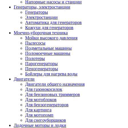
Напорные насосы и станции
Генераторы, электростанции
Генераторы
Электростанции
Автоматика для генераторов
Кожухи для генераторов
Моечно-уборочная техника
Мойки высокого давления
Пылесосы
Подметальные машины
Поломоечные машины
Полотеры
Парогенераторы
Пеногенераторы
Бойлеры для нагрева воды
Двигатели
Двигатели общего назначения
Для газонокосилок
Для бензиновых триммеров
Для мотоблоков
Для бензогенераторов
Для картинга
Для мотопомп
Для снегоуборщиков
Лодочные моторы и лодки