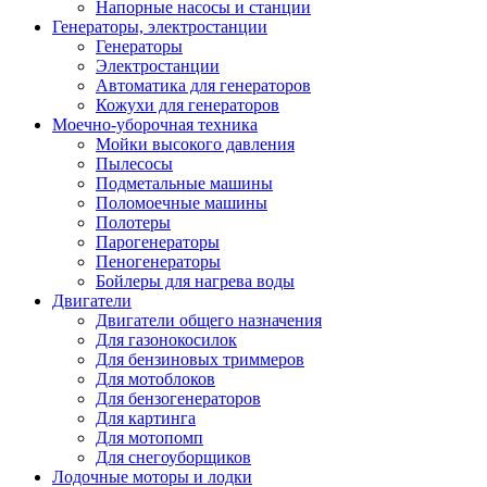
Напорные насосы и станции
Генераторы, электростанции
Генераторы
Электростанции
Автоматика для генераторов
Кожухи для генераторов
Моечно-уборочная техника
Мойки высокого давления
Пылесосы
Подметальные машины
Поломоечные машины
Полотеры
Парогенераторы
Пеногенераторы
Бойлеры для нагрева воды
Двигатели
Двигатели общего назначения
Для газонокосилок
Для бензиновых триммеров
Для мотоблоков
Для бензогенераторов
Для картинга
Для мотопомп
Для снегоуборщиков
Лодочные моторы и лодки