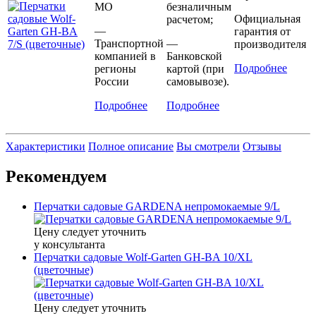
МО
безналичным
Официальная
расчетом;
—
гарантия от
Транспортной
—
производителя
компанией в
Банковской
Подробнее
регионы
картой (при
России
самовывозе).
Подробнее
Подробнее
Характеристики
Полное описание
Вы смотрели
Отзывы
Рекомендуем
Перчатки садовые GARDENA непромокаемые 9/L
Цену следует уточнить
у консультанта
Перчатки садовые Wolf-Garten GH-BA 10/XL
(цветочные)
Цену следует уточнить