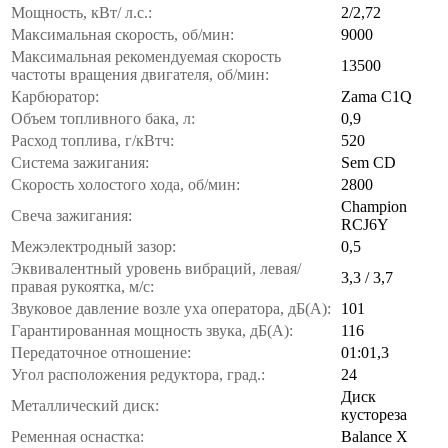
Мощность, кВт/ л.с.:
2/2,72
Максимальная скорость, об/мин:
9000
Максимальная рекомендуемая скорость
13500
частоты вращения двигателя, об/мин:
Карбюратор:
Zama С1Q
Объем топливного бака, л:
0,9
Расход топлива, г/кВтч:
520
Система зажигания:
Sem CD
Скорость холостого хода, об/мин:
2800
Champion
Свеча зажигания:
RCJ6Y
Межэлектродный зазор:
0,5
Эквивалентный уровень вибраций, левая/
3,3 / 3,7
правая рукоятка, м/с:
Звуковое давление возле уха оператора, дБ(А):
101
Гарантированная мощность звука, дБ(А):
116
Передаточное отношение:
01:01,3
Угол расположения редуктора, град.:
24
Диск
Металлический диск:
кустореза
Ременная оснастка:
Balance X