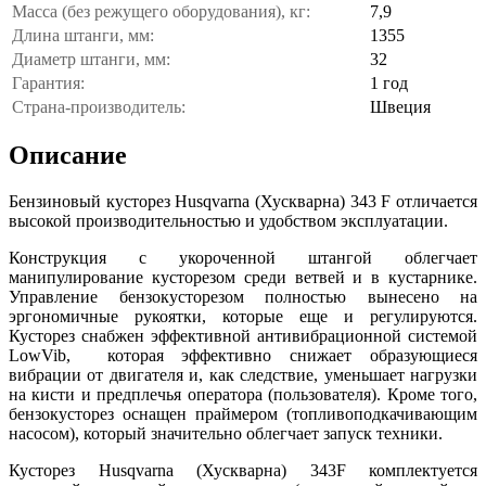
Масса (без режущего оборудования), кг:
7,9
Длина штанги, мм:
1355
Диаметр штанги, мм:
32
Гарантия:
1 год
Страна-производитель:
Швеция
Описание
Бензиновый кусторез Husqvarna (Хускварна) 343 F отличается
высокой производительностью и удобством эксплуатации.
Конструкция с укороченной штангой облегчает
манипулирование кусторезом среди ветвей и в кустарнике.
Управление бензокусторезом полностью вынесено на
эргономичные рукоятки, которые еще и регулируются.
Кусторез снабжен эффективной антивибрационной системой
LowVib, которая эффективно снижает образующиеся
вибрации от двигателя и, как следствие, уменьшает нагрузки
на кисти и предплечья оператора (пользователя). Кроме того,
бензокусторез оснащен праймером (топливоподкачивающим
насосом), который значительно облегчает запуск техники.
Кусторез Husqvarna (Хускварна) 343F комплектуется