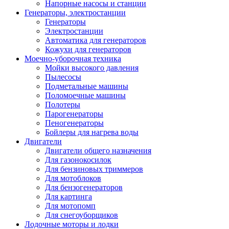
Напорные насосы и станции
Генераторы, электростанции
Генераторы
Электростанции
Автоматика для генераторов
Кожухи для генераторов
Моечно-уборочная техника
Мойки высокого давления
Пылесосы
Подметальные машины
Поломоечные машины
Полотеры
Парогенераторы
Пеногенераторы
Бойлеры для нагрева воды
Двигатели
Двигатели общего назначения
Для газонокосилок
Для бензиновых триммеров
Для мотоблоков
Для бензогенераторов
Для картинга
Для мотопомп
Для снегоуборщиков
Лодочные моторы и лодки