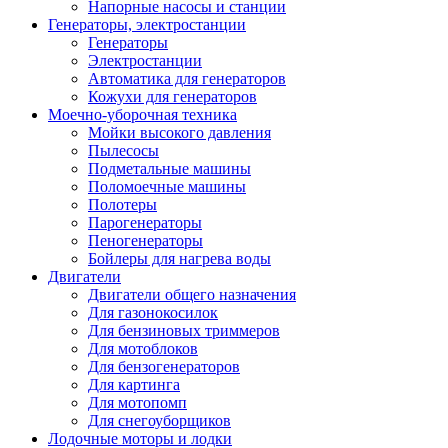
Напорные насосы и станции
Генераторы, электростанции
Генераторы
Электростанции
Автоматика для генераторов
Кожухи для генераторов
Моечно-уборочная техника
Мойки высокого давления
Пылесосы
Подметальные машины
Поломоечные машины
Полотеры
Парогенераторы
Пеногенераторы
Бойлеры для нагрева воды
Двигатели
Двигатели общего назначения
Для газонокосилок
Для бензиновых триммеров
Для мотоблоков
Для бензогенераторов
Для картинга
Для мотопомп
Для снегоуборщиков
Лодочные моторы и лодки