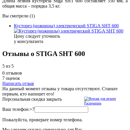
Длина лезвия кустореза Stiga SHT 600 составляет 550 мм, а
общая масса – порядка 3,5 кг.
Вы смотрели (1)
Кусторез (ножницы) электрический STIGA SHT 600
Цену следует уточнить
у консультанта
Отзывы о STIGA SHT 600
5
из 5
0 отзывов
7 оценок
Написать отзыв
На данный момент отзывы у товара отсутствуют. Станьте
первым, кто напишет его!
Персональная скидка
закрыть
Распечатать
Ваш телефон:
+7
Пожалуйста, проверьте номер телефона.
Мы сделаем скидку специально для Вас.