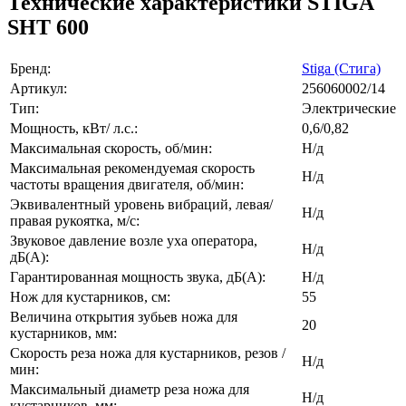
Технические характеристики STIGA
SHT 600
Бренд:
Stiga (Стига)
Артикул:
256060002/14
Тип:
Электрические
Мощность, кВт/ л.с.:
0,6/0,82
Максимальная скорость, об/мин:
Н/д
Максимальная рекомендуемая скорость
Н/д
частоты вращения двигателя, об/мин:
Эквивалентный уровень вибраций, левая/
Н/д
правая рукоятка, м/с:
Звуковое давление возле уха оператора,
Н/д
дБ(А):
Гарантированная мощность звука, дБ(А):
Н/д
Нож для кустарников, см:
55
Величина открытия зубьев ножа для
20
кустарников, мм:
Скорость реза ножа для кустарников, резов /
Н/д
мин:
Максимальный диаметр реза ножа для
Н/д
кустарников, мм: