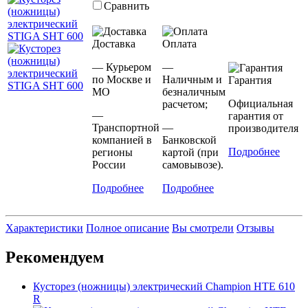
Сравнить
Доставка
Оплата
— Курьером
—
по Москве и
Наличным и
Гарантия
МО
безналичным
Официальная
расчетом;
—
гарантия от
Транспортной
—
производителя
компанией в
Банковской
Подробнее
регионы
картой (при
России
самовывозе).
Подробнее
Подробнее
Характеристики
Полное описание
Вы смотрели
Отзывы
Рекомендуем
Кусторез (ножницы) электрический Champion HTE 610
R