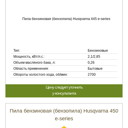
Тип:
Бензиновые
Мощность, кВт/л.с.:
2,1/2,85
Объем масляного бака, л:
0,26
Область применения:
Бытовые
Обороты холостого хода, об/мин:
2700
Цену следует уточнить
у консультанта
Пила бензиновая (бензопила) Husqvarna 450
e-series