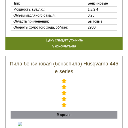
Тип:
Бензиновые
Мощность, кВт/л.с.:
1,8/2,4
Объем масляного бака, л:
0,25
Область применения:
Бытовые
Обороты холостого хода, об/мин:
2900
Цену следует уточнить
у консультанта
Пила бензиновая (бензопила) Husqvarna 445
e-series
В архиве