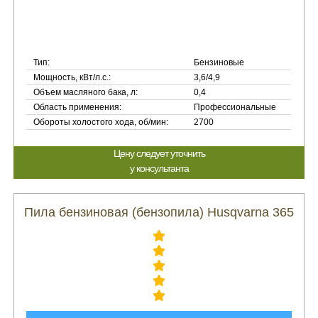
Тип:
Бензиновые
Мощность, кВт/л.с.:
3,6/4,9
Объем масляного бака, л:
0,4
Область применения:
Профессиональные
Обороты холостого хода, об/мин:
2700
Цену следует уточнить
у консультанта
Пила бензиновая (бензопила) Husqvarna 365