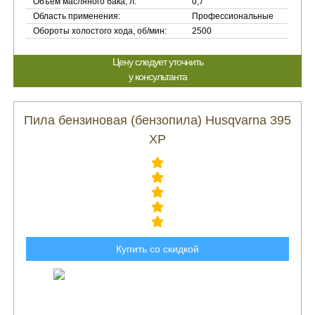
Объем масляного бака, л:
0,7
Область применения:
Профессиональные
Обороты холостого хода, об/мин:
2500
Цену следует уточнить
у консультанта
Пила бензиновая (бензопила) Husqvarna 395
XP
Купить со скидкой