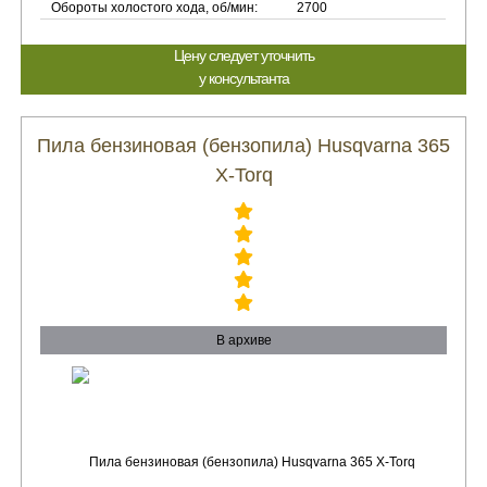
Обороты холостого хода, об/мин:
2700
Цену следует уточнить
у консультанта
Пила бензиновая (бензопила) Husqvarna 365
X-Torq
В архиве