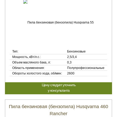
Тип:
Бензиновые
Мощность, кВт/л.с.:
2,5/3,4
Объем масляного бака, л:
0,3
Область применения:
Полупрофессиональные
Обороты холостого хода, об/мин:
2600
Цену следует уточнить
у консультанта
Пила бензиновая (бензопила) Husqvarna 460
Rancher