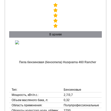
В архиве
Тип:
Бензиновые
Мощность, кВт/л.с.:
2,7/3,7
Объем масляного бака, л:
0,32
Область применения:
Полупрофессиональные
Обороты холостого хода, об/мин:
2700