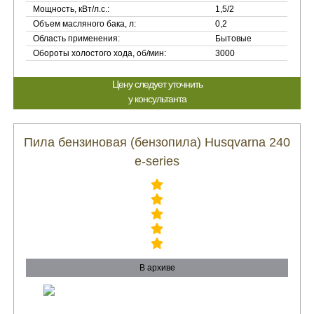
Мощность, кВт/л.с.:
1,5/2
Объем масляного бака, л:
0,2
Область применения:
Бытовые
Обороты холостого хода, об/мин:
3000
Цену следует уточнить
у консультанта
Пила бензиновая (бензопила) Husqvarna 240
e-series
В архиве