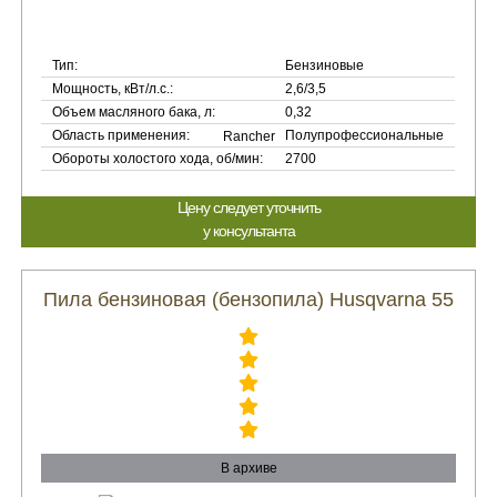
Тип:
Бензиновые
Мощность, кВт/л.с.:
2,6/3,5
Объем масляного бака, л:
0,32
Область применения:
Полупрофессиональные
Обороты холостого хода, об/мин:
2700
Цену следует уточнить
у консультанта
Пила бензиновая (бензопила) Husqvarna 55
В архиве