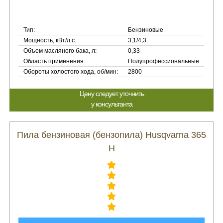
Тип:
Бензиновые
Мощность, кВт/л.с.:
3,1/4,3
Объем масляного бака, л:
0,33
Область применения:
Полупрофессиональные
Обороты холостого хода, об/мин:
2800
Цену следует уточнить
у консультанта
Пила бензиновая (бензопила) Husqvarna 365
H