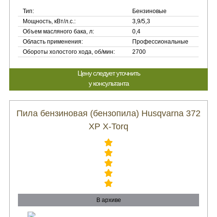
Тип:
Бензиновые
Мощность, кВт/л.с.:
3,9/5,3
Объем масляного бака, л:
0,4
Область применения:
Профессиональные
Обороты холостого хода, об/мин:
2700
Цену следует уточнить
у консультанта
Пила бензиновая (бензопила) Husqvarna 372
XP X-Torq
В архиве