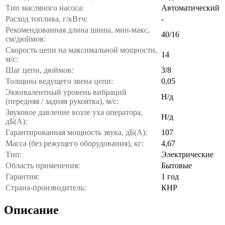
Тип масляного насоса:
Автоматический
Расход топлива, г/кВтч:
-
Рекомендованная длина шины, мин-макс,
40/16
см/дюймов:
Скорость цепи на максимальной мощности,
14
м/с:
Шаг цепи, дюймов:
3/8
Толщина ведущего звена цепи:
0,05
Эквивалентный уровень вибраций
Н/д
(передняя / задняя рукоятка), м/с:
Звуковое давление возле уха оператора,
Н/д
дБ(А):
Гарантированная мощность звука, дБ(А):
107
Масса (без режущего оборудования), кг:
4,67
Тип:
Электрические
Область применения:
Бытовые
Гарантия:
1 год
Страна-производитель:
КНР
Описание