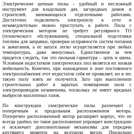
Электрические цепные пилы – удобный и несложный
инструмент для владельцев дач, загородных домов и
строителей, занимающихся отделочными работами.
Достаточно подключить электропилу к сети и
незамедлительно можно приступать к работе. Пила с
электрическим мотором не требует регулярного ТО
(технического обслуживания), специальной подготовки
топлива для заправки, проверки исправности систем питания
и зажигания, а ее запуск легко осуществляется при любых
температурах, даже минусовых. Единственное за чем
придется следить, так это пильная гарнитура – цепь и шина.
Условным недостатком электрических пил является их низкая
мобильность. Конечно, при нахождении в зоне постоянного
электроснабжения этот недостаток себя не проявляет, но в лес
такую пилу взять не получится. Зато при выполнении
строительных работ в зарытых помещениях пила с
электроприводом незаменима, поскольку не имеет вредных
выбросов выхлопных газов.
По конструкции электрические пилы различают с
поперечным и продольным расположением мотора.
Поперечно расположенный мотор расширяет корпус, что не
всегда удобно, но такое расположение упрощает конструкцию
и исключает дополнительные механизмы для передачи
крутящего момента на ведущую звезду. Продольно