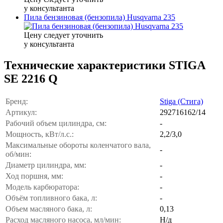
у консультанта
Пила бензиновая (бензопила) Husqvarna 235
Цену следует уточнить
у консультанта
Технические характеристики STIGA
SE 2216 Q
Бренд:
Stiga (Стига)
Артикул:
292716162/14
Рабочий объем цилиндра, см:
-
Мощность, кВт/л.с.:
2,2/3,0
Максимальные обороты коленчатого вала,
-
об/мин:
Диаметр цилиндра, мм:
-
Ход поршня, мм:
-
Модель карбюратора:
-
Объём топливного бака, л:
-
Объем масляного бака, л:
0,13
Расход масляного насоса, мл/мин:
Н/д