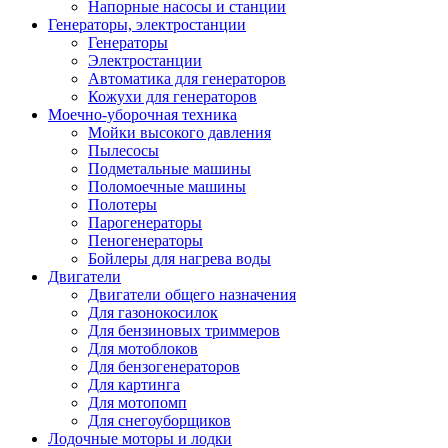
Напорные насосы и станции
Генераторы, электростанции
Генераторы
Электростанции
Автоматика для генераторов
Кожухи для генераторов
Моечно-уборочная техника
Мойки высокого давления
Пылесосы
Подметальные машины
Поломоечные машины
Полотеры
Парогенераторы
Пеногенераторы
Бойлеры для нагрева воды
Двигатели
Двигатели общего назначения
Для газонокосилок
Для бензиновых триммеров
Для мотоблоков
Для бензогенераторов
Для картинга
Для мотопомп
Для снегоуборщиков
Лодочные моторы и лодки