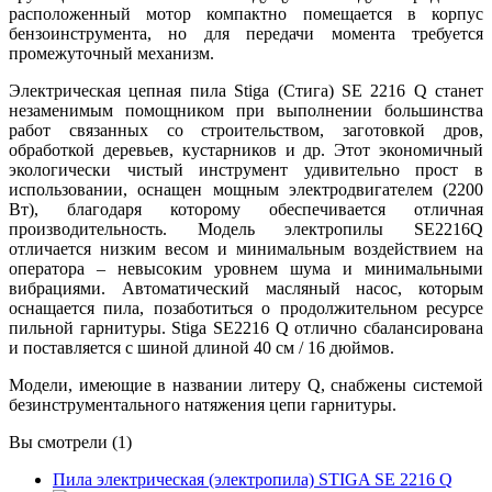
расположенный мотор компактно помещается в корпус
бензоинструмента, но для передачи момента требуется
промежуточный механизм.
Электрическая цепная пила Stiga (Стига) SE 2216 Q станет
незаменимым помощником при выполнении большинства
работ связанных со строительством, заготовкой дров,
обработкой деревьев, кустарников и др. Этот экономичный
экологически чистый инструмент удивительно прост в
использовании, оснащен мощным электродвигателем (2200
Вт), благодаря которому обеспечивается отличная
производительность. Модель электропилы SE2216Q
отличается низким весом и минимальным воздействием на
оператора – невысоким уровнем шума и минимальными
вибрациями. Автоматический масляный насос, которым
оснащается пила, позаботиться о продолжительном ресурсе
пильной гарнитуры. Stiga SE2216 Q отлично сбалансирована
и поставляется с шиной длиной 40 см / 16 дюймов.
Модели, имеющие в названии литеру Q, снабжены системой
безинструментального натяжения цепи гарнитуры.
Вы смотрели (1)
Пила электрическая (электропила) STIGA SE 2216 Q