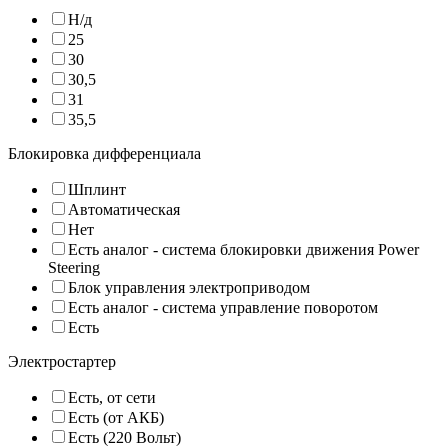
Н/д
25
30
30,5
31
35,5
Блокировка дифференциала
Шплинт
Автоматическая
Нет
Есть аналог - система блокировки движения Power
Steering
Блок управления электроприводом
Есть аналог - система управление поворотом
Есть
Электростартер
Есть, от сети
Есть (от АКБ)
Есть (220 Вольт)