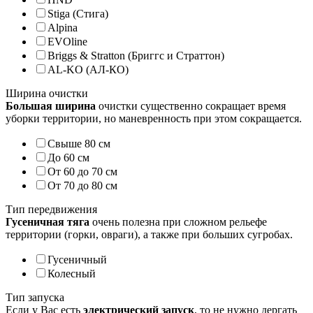
Stiga (Стига)
Alpina
EVOline
Briggs & Stratton (Бриггс и Страттон)
AL-KO (АЛ-КО)
Ширина очистки
Большая ширина
очистки существенно сокращает время
уборки территории, но маневренность при этом сокращается.
Свыше 80 см
До 60 см
От 60 до 70 см
От 70 до 80 см
Тип передвижения
Гусеничная тяга
очень полезна при сложном рельефе
территории (горки, овраги), а также при больших сугробах.
Гусеничный
Колесный
Тип запуска
Если у Вас есть
электрический запуск
, то не нужно дергать