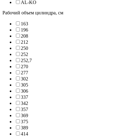
AL-KO
Рабочий объем цилиндра, см
163
196
208
212
250
252
252,7
270
277
302
305
306
337
342
357
369
375
389
414