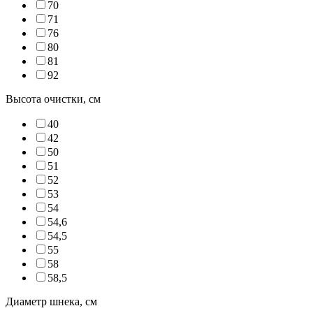
70
71
76
80
81
92
Высота очистки, см
40
42
50
51
52
53
54
54,6
54,5
55
58
58,5
Диаметр шнека, см