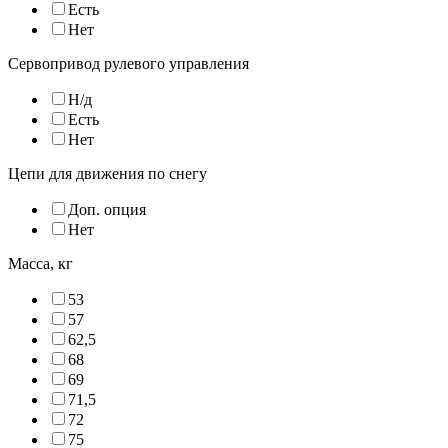
Есть
Нет
Сервопривод рулевого управления
Н/д
Есть
Нет
Цепи для движения по снегу
Доп. опция
Нет
Масса, кг
53
57
62,5
68
69
71,5
72
75