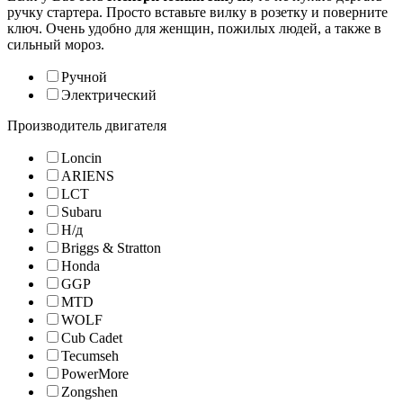
ручку стартера. Просто вставьте вилку в розетку и поверните
ключ. Очень удобно для женщин, пожилых людей, а также в
сильный мороз.
Ручной
Электрический
Производитель двигателя
Loncin
ARIENS
LCT
Subaru
Н/д
Briggs & Stratton
Honda
GGP
MTD
WOLF
Cub Cadet
Tecumseh
PowerMore
Zongshen