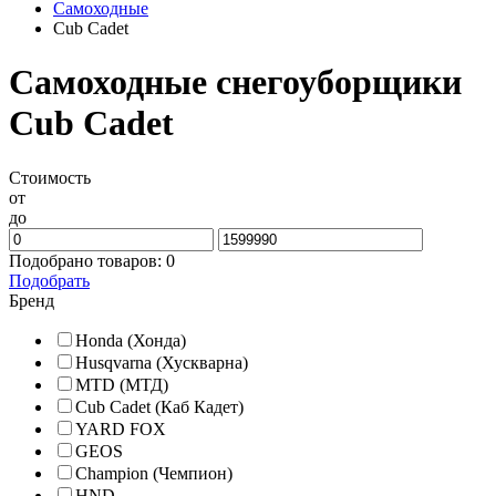
Самоходные
Cub Cadet
Самоходные снегоуборщики
Cub Cadet
Стоимость
от
до
Подобрано товаров:
0
Подобрать
Бренд
Honda (Хонда)
Husqvarna (Хускварна)
MTD (МТД)
Cub Cadet (Кaб Кадет)
YARD FOX
GEOS
Champion (Чемпион)
HND