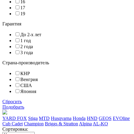
16
17
19
Гарантия
До 2-х лет
1 год
2 года
3 года
Страна-производитель
КНР
Венгрия
США
Япония
Сбросить
Подобрать
YARD FOX
Stiga
MTD
Husqvarna
Honda
HND
GEOS
EVOline
Cub Cadet
Champion
Briggs & Stratton
Alpina
AL-KO
Сортировка: