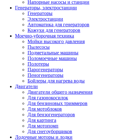
Напорные насосы и станции
Генераторы, электростанции
Генераторы
Электростанции
Автоматика для генераторов
Кожухи для генераторов
Моечно-уборочная техника
Мойки высокого давления
Пылесосы
Подметальные машины
Поломоечные машины
Полотеры
Парогенераторы
Пеногенераторы
Бойлеры для нагрева воды
Двигатели
Двигатели общего назначения
Для газонокосилок
Для бензиновых триммеров
Для мотоблоков
Для бензогенераторов
Для картинга
Для мотопомп
Для снегоуборщиков
Лодочные моторы и лодки