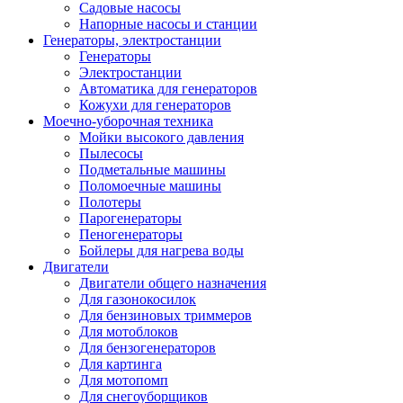
Садовые насосы
Напорные насосы и станции
Генераторы, электростанции
Генераторы
Электростанции
Автоматика для генераторов
Кожухи для генераторов
Моечно-уборочная техника
Мойки высокого давления
Пылесосы
Подметальные машины
Поломоечные машины
Полотеры
Парогенераторы
Пеногенераторы
Бойлеры для нагрева воды
Двигатели
Двигатели общего назначения
Для газонокосилок
Для бензиновых триммеров
Для мотоблоков
Для бензогенераторов
Для картинга
Для мотопомп
Для снегоуборщиков