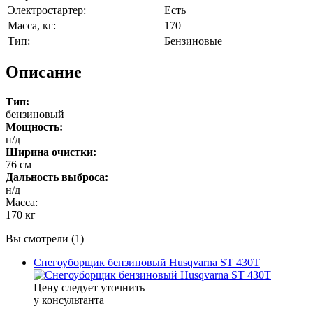
Электростартер:
Есть
Масса, кг:
170
Тип:
Бензиновые
Описание
Тип:
бензиновый
Мощность:
н/д
Ширина очистки:
76 см
Дальность выброса:
н/д
Масса:
170 кг
Вы смотрели (1)
Снегоуборщик бензиновый Husqvarna ST 430T
Цену следует уточнить
у консультанта