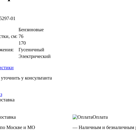
5297-01
Бензиновые
тки, см:
76
170
жения:
Гусеничный
Электрический
истики
 уточнить у консультанта
з
оставка
оставка
Оплата
 по Москве и МО
— Наличным и безналичным р