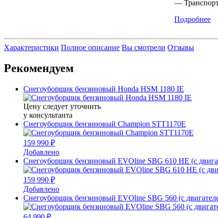
— Транспорт
Подробнее
Характеристики
Полное описание
Вы смотрели
Отзывы
Рекомендуем
Снегоуборщик бензиновый Honda HSM 1180 IE
Цену следует уточнить
у консультанта
Снегоуборщик бензиновый Champion STT1170E
159 990 ₽
Добавлено
Снегоуборщик бензиновый EVOline SBG 610 HE (с двига
159 990 ₽
Добавлено
Снегоуборщик бензиновый EVOline SBG 560 (с двигател
64 990 ₽