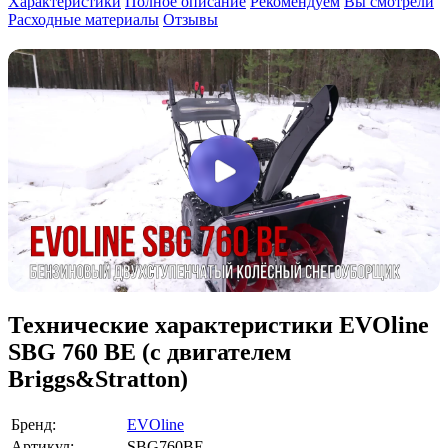
Характеристики
Полное описание
Рекомендуем
Вы смотрели
Расходные материалы
Отзывы
Технические характеристики EVOline
SBG 760 BE (с двигателем
Briggs&Stratton)
Бренд:
EVOline
Артикул:
SBG760BE