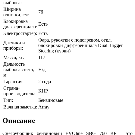
выброса:
Ширина
76
очистки, см:
Блокировка
Есть
дифференциала:
Электростартер:
Есть
Фара, рукоятки с подогревом, откл.
Датчики и
блокировки дифференциала Dual-Trigger
приборы:
Steering (курки)
Масса, кг:
117
Дальность
выброса снега,
Н/д
м:
Гарантия:
2 года
Страна-
КНР
производитель:
Тип:
Бензиновые
Важная заметка:
Array
Описание
Снегоуборщик бензиновый EVOline SBG 760 BE – это