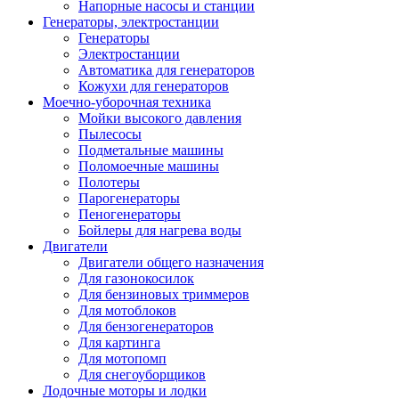
Напорные насосы и станции
Генераторы, электростанции
Генераторы
Электростанции
Автоматика для генераторов
Кожухи для генераторов
Моечно-уборочная техника
Мойки высокого давления
Пылесосы
Подметальные машины
Поломоечные машины
Полотеры
Парогенераторы
Пеногенераторы
Бойлеры для нагрева воды
Двигатели
Двигатели общего назначения
Для газонокосилок
Для бензиновых триммеров
Для мотоблоков
Для бензогенераторов
Для картинга
Для мотопомп
Для снегоуборщиков
Лодочные моторы и лодки