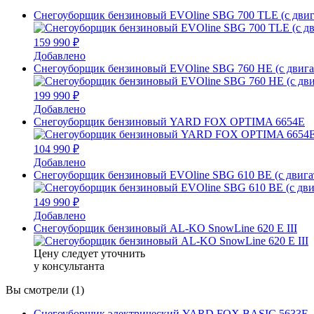
Снегоуборщик бензиновый EVOline SBG 700 TLE (с двиг
159 990 ₽
Добавлено
Снегоуборщик бензиновый EVOline SBG 760 HE (с двига
199 990 ₽
Добавлено
Снегоуборщик бензиновый YARD FOX OPTIMA 6654E
104 990 ₽
Добавлено
Снегоуборщик бензиновый EVOline SBG 610 BE (с двигате
149 990 ₽
Добавлено
Снегоуборщик бензиновый AL-KO SnowLine 620 E III
Цену следует уточнить
у консультанта
Вы смотрели (1)
Снегоуборщик электрический YARD FOX BASIC 5633Е