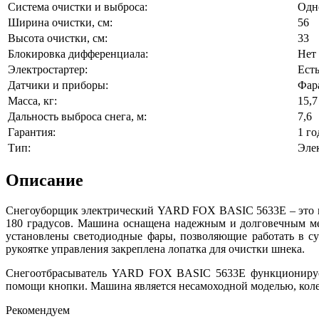
Система очистки и выброса:
Одн
Ширина очистки, см:
56
Высота очистки, см:
33
Блокировка дифференциала:
Нет
Электростартер:
Ест
Датчики и приборы:
Фар
Масса, кг:
15,7
Дальность выброса снега, м:
7,6
Гарантия:
1 го
Тип:
Эле
Описание
Снегоуборщик электрический YARD FOX BASIC 5633Е – это мо
180 градусов. Машина оснащена надежным и долговечным мет
установлены светодиодные фары, позволяющие работать в су
рукоятке управления закреплена лопатка для очистки шнека.
Снегоотбрасыватель YARD FOX BASIC 5633Е функционирует н
помощи кнопки. Машина является несамоходной моделью, коле
Рекомендуем