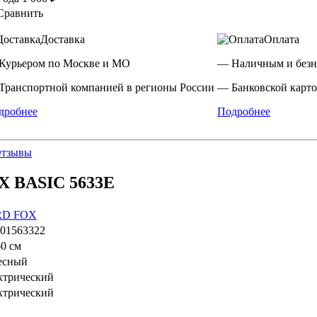
Сравнить
Доставка
Оплата
Курьером по Москве и МО
— Наличным и безн
Транспортной компанией в регионы России
— Банковской карто
дробнее
Подробнее
тзывы
X BASIC 5633Е
RD FOX
01563322
0 см
есный
ктрический
ктрический