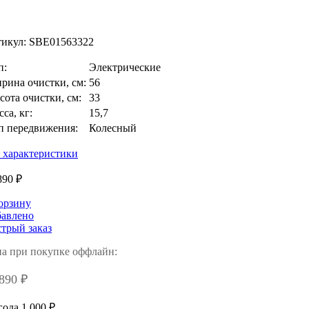
икул:
SBE01563322
п:
Электрические
рина очистки, см:
56
сота очистки, см:
33
са, кг:
15,7
п передвижения:
Колесный
 характеристики
890 ₽
орзину
авлено
трый заказ
а при покупке оффлайн:
890 ₽
ода 1 000 ₽