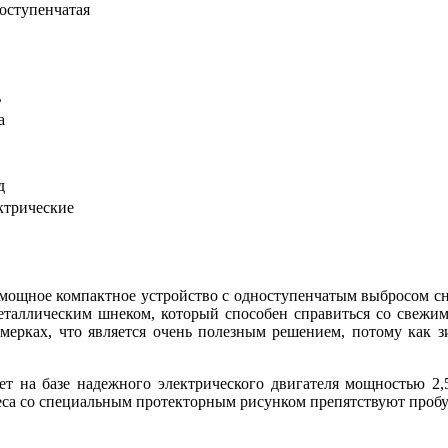
оступенчатая
ь
а
д
ктрические
щное компактное устройство с одноступенчатым выбросом снег
аллическим шнеком, который способен справиться со свежим 
мерках, что является очень полезным решением, потому как 
а базе надежного электрического двигателя мощностью 2,5 
са со специальным протекторным рисунком препятствуют пробу