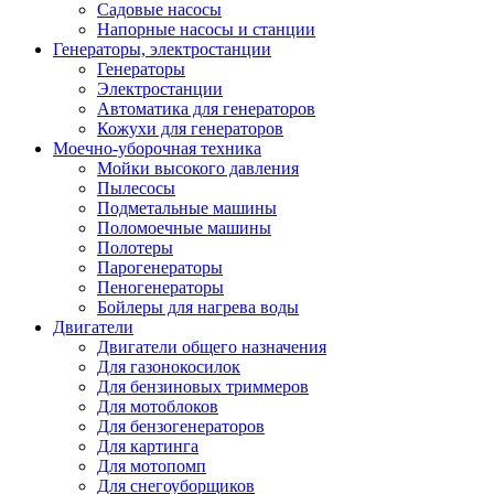
Садовые насосы
Напорные насосы и станции
Генераторы, электростанции
Генераторы
Электростанции
Автоматика для генераторов
Кожухи для генераторов
Моечно-уборочная техника
Мойки высокого давления
Пылесосы
Подметальные машины
Поломоечные машины
Полотеры
Парогенераторы
Пеногенераторы
Бойлеры для нагрева воды
Двигатели
Двигатели общего назначения
Для газонокосилок
Для бензиновых триммеров
Для мотоблоков
Для бензогенераторов
Для картинга
Для мотопомп
Для снегоуборщиков