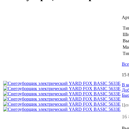
Арт
Ти
Ши
Вы
Мас
Ти
Все
15 
В к
Доб
Быс
Цен
16 
Выг