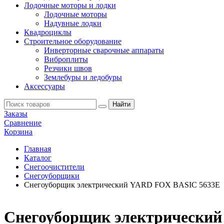
Лодочные моторы и лодки
Лодочные моторы
Надувные лодки
Квадроциклы
Строительное оборудование
Инверторные сварочные аппараты
Виброплиты
Резчики швов
Землебуры и ледобуры
Аксессуары
Заказы
Сравнение
Корзина
Главная
Каталог
Снегоочистители
Снегоуборщики
Снегоуборщик электрический YARD FOX BASIC 5633Е
Снегоуборщик электрически