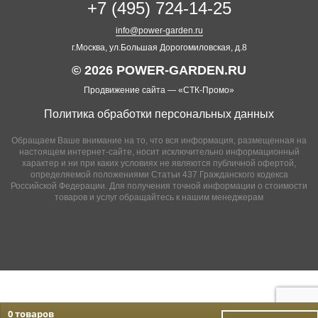
+7 (495) 724-14-25
info@power-garden.ru
г.Москва, ул.Большая Дорогомиловская, д.8
© 2026 POWER-GARDEN.RU
Продвижение сайта —
«СТК-Промо»
Политика обработки персональных данных
Обращаем Ваше внимание на то, что вся информация, размещенная на
настоящем интернет-сайте, носит исключительно информационный
характер и ни при каких условиях не являются публичной офертой,
определяемой положениями Статьи 437 Гражданского кодекса
Российской Федерации. Для получения точной информации о стоимости
товаров и услуг обращайтесь к нашим менеджерам
0 товаров