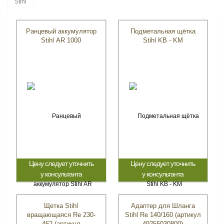
Ранцевый аккумулятор
Подметальная щётка
Stihl AR 1000
Stihl KB - KM
Цену следует уточнить
Цену следует уточнить
у консультанта
у консультанта
Щетка Stihl
Адаптер для Шланга
вращающаяся Rе 230-
Stihl Rе 140/160 (артикул
462 (артикул
49255030800)