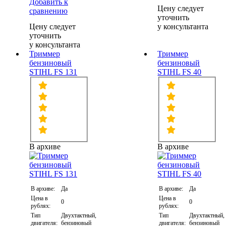
Добавить к
Цену следует
сравнению
уточнить
Цену следует
у консультанта
уточнить
у консультанта
Триммер
Триммер
бензиновый
бензиновый
STIHL FS 131
STIHL FS 40
В архиве
В архиве
В архиве:
Да
В архиве:
Да
Цена в
Цена в
0
0
рублях:
рублях:
Тип
Двухтактный,
Тип
Двухтактный,
двигателя:
бензиновый
двигателя:
бензиновый