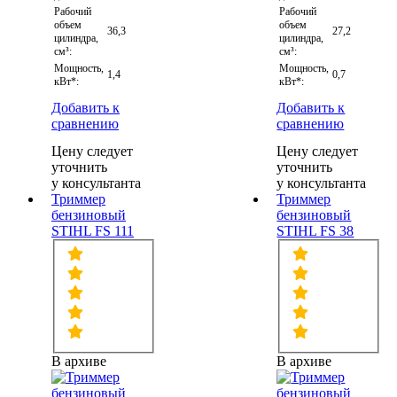
Рабочий
Рабочий
объем
объем
36,3
27,2
цилиндра,
цилиндра,
см³:
см³:
Мощность,
Мощность,
1,4
0,7
кВт*:
кВт*:
Добавить к
Добавить к
сравнению
сравнению
Цену следует
Цену следует
уточнить
уточнить
у консультанта
у консультанта
Триммер
Триммер
бензиновый
бензиновый
STIHL FS 111
STIHL FS 38
В архиве
В архиве