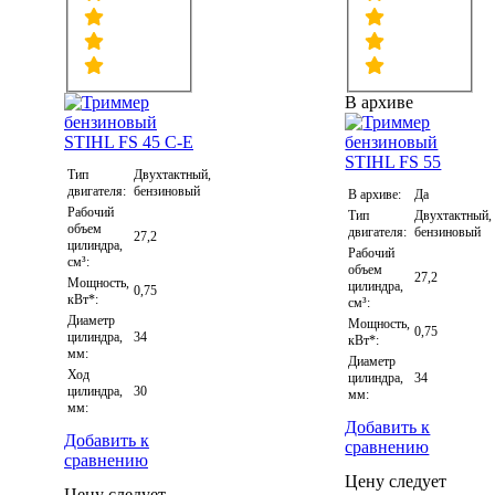
В архиве
Тип
Двухтактный,
двигателя:
бензиновый
В архиве:
Да
Рабочий
Тип
Двухтактный,
объем
двигателя:
бензиновый
27,2
цилиндра,
Рабочий
см³:
объем
27,2
Мощность,
цилиндра,
0,75
кВт*:
см³:
Диаметр
Мощность,
0,75
цилиндра,
34
кВт*:
мм:
Диаметр
Ход
цилиндра,
34
цилиндра,
30
мм:
мм:
Добавить к
Добавить к
сравнению
сравнению
Цену следует
Цену следует