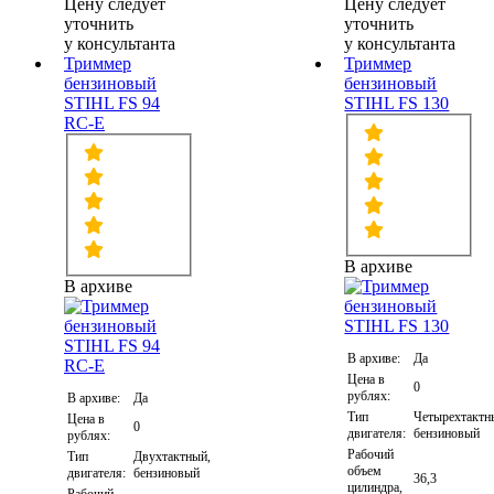
Цену следует
Цену следует
уточнить
уточнить
у консультанта
у консультанта
Триммер
Триммер
бензиновый
бензиновый
STIHL FS 94
STIHL FS 130
RC-E
В архиве
В архиве
В архиве:
Да
Цена в
0
рублях:
В архиве:
Да
Тип
Четырехтактн
Цена в
0
двигателя:
бензиновый
рублях:
Рабочий
Тип
Двухтактный,
объем
двигателя:
бензиновый
36,3
цилиндра,