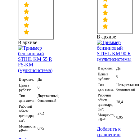
В архиве
В архиве
В архиве:
Да
Цена в
0
рублях:
В архиве:
Да
Тип
Четырехтактн
Цена в
0
двигателя:
бензиновый
рублях:
Рабочий
Тип
Двухтактный,
объем
двигателя:
бензиновый
28,4
цилиндра,
Рабочий
см³:
объем
27,2
Мощность,
цилиндра,
0,95
кВт*:
см³:
Мощность,
0,75
Добавить к
кВт*:
сравнению