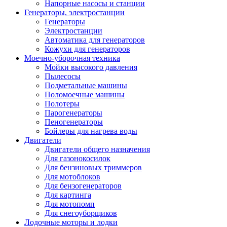
Напорные насосы и станции
Генераторы, электростанции
Генераторы
Электростанции
Автоматика для генераторов
Кожухи для генераторов
Моечно-уборочная техника
Мойки высокого давления
Пылесосы
Подметальные машины
Поломоечные машины
Полотеры
Парогенераторы
Пеногенераторы
Бойлеры для нагрева воды
Двигатели
Двигатели общего назначения
Для газонокосилок
Для бензиновых триммеров
Для мотоблоков
Для бензогенераторов
Для картинга
Для мотопомп
Для снегоуборщиков
Лодочные моторы и лодки