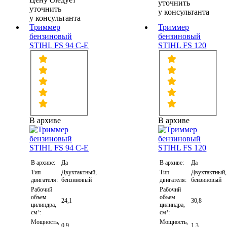
уточнить
уточнить
у консультанта
у консультанта
Триммер
Триммер
бензиновый
бензиновый
STIHL FS 94 C-E
STIHL FS 120
В архиве
В архиве
В архиве:
Да
В архиве:
Да
Тип
Двухтактный,
Тип
Двухтактный,
двигателя:
бензиновый
двигателя:
бензиновый
Рабочий
Рабочий
объем
объем
24,1
30,8
цилиндра,
цилиндра,
см³:
см³:
Мощность,
Мощность,
0,9
1,3