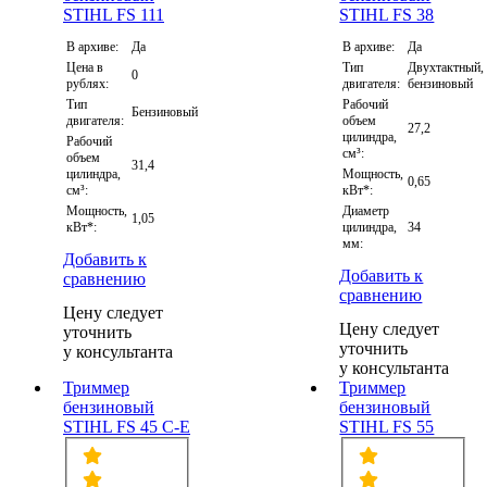
В архиве:
Да
В архиве:
Да
Цена в
Тип
Двухтактный,
0
рублях:
двигателя:
бензиновый
Тип
Рабочий
Бензиновый
двигателя:
объем
27,2
цилиндра,
Рабочий
см³:
объем
31,4
цилиндра,
Мощность,
0,65
см³:
кВт*:
Мощность,
Диаметр
1,05
кВт*:
цилиндра,
34
мм:
Добавить к
Добавить к
сравнению
сравнению
Цену следует
Цену следует
уточнить
уточнить
у консультанта
у консультанта
Триммер
Триммер
бензиновый
бензиновый
STIHL FS 45 C-E
STIHL FS 55