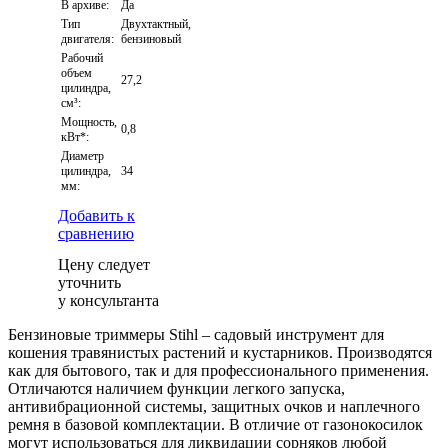
В архиве:
Да
Тип
Двухтактный,
двигателя:
бензиновый
Рабочий
объем
27,2
цилиндра,
см³:
Мощность,
0,8
кВт*:
Диаметр
цилиндра,
34
мм:
Добавить к
сравнению
Цену следует
уточнить
у консультанта
Бензиновые триммеры Stihl – садовый инструмент для
кошения травянистых растений и кустарников. Производятся
как для бытового, так и для профессионального применения.
Отличаются наличием функции легкого запуска,
антивибрационной системы, защитных очков и наплечного
ремня в базовой комплектации. В отличие от газонокосилок
могут использоваться для ликвидации сорняков любой