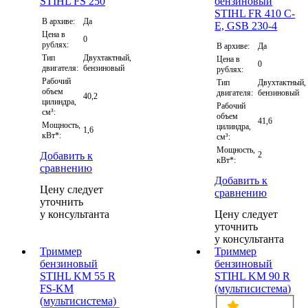
В архиве:
Да
Цена в
0
рублях:
В архиве:
Да
Тип
Двухтактный,
Цена в
0
двигателя:
бензиновый
рублях:
Рабочий
Тип
Двухтактный,
объем
двигателя:
бензиновый
40,2
цилиндра,
Рабочий
см³:
объем
41,6
Мощность,
цилиндра,
1,6
кВт*:
см³:
Мощность,
Добавить к
2
кВт*:
сравнению
Добавить к
Цену следует
сравнению
уточнить
у консультанта
Цену следует
уточнить
у консультанта
Триммер
Триммер
бензиновый
бензиновый
STIHL KM 55 R
STIHL KM 90 R
FS-KM
(мультисистема)
(мультисистема)