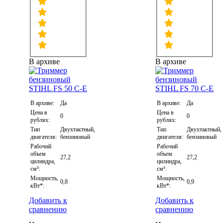
В архиве
В архиве
В архиве:
Да
В архиве:
Да
Цена в
Цена в
0
0
рублях:
рублях:
Тип
Двухтактный,
Тип
Двухтактный,
двигателя:
бензиновый
двигателя:
бензиновый
Рабочий
Рабочий
объем
объем
27,2
27,2
цилиндра,
цилиндра,
см³:
см³:
Мощность,
Мощность,
0,8
0,9
кВт*:
кВт*:
Добавить к
Добавить к
сравнению
сравнению