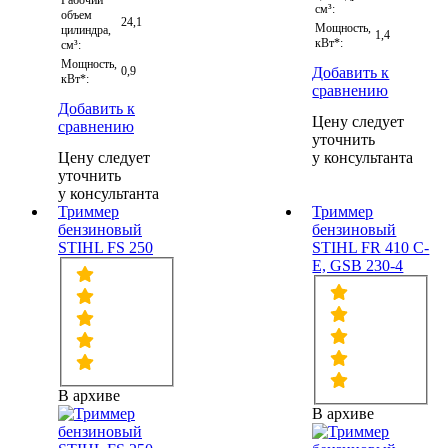
Рабочий
см³:
объем
24,1
Мощность,
цилиндра,
1,4
кВт*:
см³:
Мощность,
0,9
Добавить к
кВт*:
сравнению
Добавить к
Цену следует
сравнению
уточнить
Цену следует
у консультанта
уточнить
у консультанта
Триммер
Триммер
бензиновый
бензиновый
STIHL FS 250
STIHL FR 410 C-
E, GSB 230-4
В архиве
В архиве