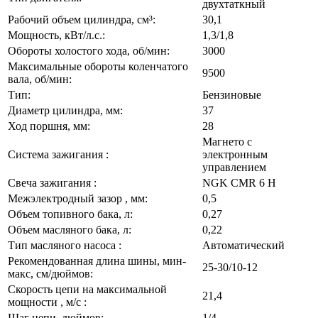
двухтаткный
Рабочий объем цилиндра, см³:
30,1
Мощность, кВт/л.с.:
1,3/1,8
Обороты холостого хода, об/мин:
3000
Максимальные обороты коленчатого
9500
вала, об/мин:
Тип:
Бензиновые
Диаметр цилиндра, мм:
37
Ход поршня, мм:
28
Магнето с
Система зажигания :
электронным
управлением
Свеча зажигания :
NGK CMR 6 H
Межэлектродный зазор , мм:
0,5
Объем топивного бака, л:
0,27
Объем масляного бака, л:
0,22
Тип масляного насоса :
Автоматический
Рекомендованная длина шины, мин-
25-30/10-12
макс, см/дюймов:
Скорость цепи на максимальной
21,4
мощности , м/с :
Шаг цепи, дюймов:
1/4