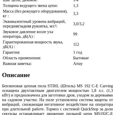
Толщина ведущего звена цепи:
1,3
Масса (без режущего оборудования),
3,3
кг :
Эквивалентный уровень вибраций,
3,0/3,2
передняя/задняя рукоятка, м/с²:
Звуковое давление возле уха
99
оператора, дБ(А) :
Гарантированная мощность звука,
112
дБ(А) :
Гарантия:
1 год
Область применения:
Бытовые
Важная заметка:
Array
Описание
Бензиновая цепная пила STIHL (Штиль) MS 192 C-E Carving
оснащена двухтактным двигателем мощностью 1,8 л.с. (1,3
кВт) и предназначена для заготовки дров, уходом за деревьями
на садовом участке. На пиле установлена система защиты от
вибраций, снижающая негативное воздействие на оператора
при длительной работе. Тормоз с системой QuickStop за доли
секунды останавливает движение пильной цепи MS192C-E