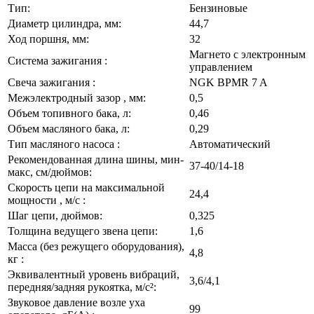
Тип:
Бензиновые
Диаметр цилиндра, мм:
44,7
Ход поршня, мм:
32
Магнето с электронным
Система зажигания :
управлением
Свеча зажигания :
NGK BPMR 7 A
Межэлектродный зазор , мм:
0,5
Объем топивного бака, л:
0,46
Объем масляного бака, л:
0,29
Тип масляного насоса :
Автоматический
Рекомендованная длина шины, мин-
37-40/14-18
макс, см/дюймов:
Скорость цепи на максимальной
24,4
мощности , м/с :
Шаг цепи, дюймов:
0,325
Толщина ведущего звена цепи:
1,6
Масса (без режущего оборудования),
4,8
кг :
Эквивалентный уровень вибраций,
3,6/4,1
передняя/задняя рукоятка, м/с²:
Звуковое давление возле уха
99