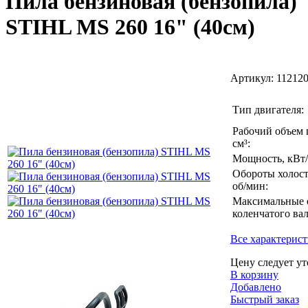
Пила бензиновая (бензопила)
STIHL MS 260 16" (40см)
Артикул:
112120
Тип двигателя:
Рабочий объем 
см³:
Мощность, кВт/л
Обороты холост
об/мин:
Максимальные 
коленчатого вал
Все характерис
Цену следует ут
В корзину
Добавлено
Быстрый заказ