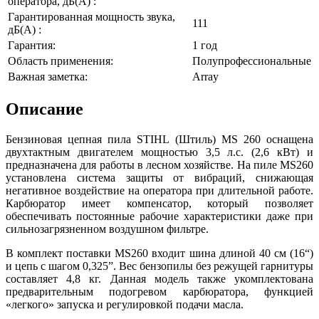
оператора, дБ(А) :
Гарантированная мощность звука,
111
дБ(А) :
Гарантия:
1 год
Область применения:
Полупрофессиональные
Важная заметка:
Array
Описание
Бензиновая цепная пила STIHL (Штиль) MS 260 оснащена
двухтактным двигателем мощностью 3,5 л.с. (2,6 кВт) и
предназначена для работы в лесном хозяйстве. На пиле MS260
установлена система защиты от вибраций, снижающая
негативное воздействие на оператора при длительной работе.
Карбюратор имеет компенсатор, который позволяет
обеспечивать постоянные рабочие характеристики даже при
сильнозагрязненном воздушном фильтре.
В комплект поставки MS260 входит шина длиной 40 см (16“)
и цепь с шагом 0,325”. Вес бензопилы без режущей гарнитуры
составляет 4,8 кг. Данная модель также укомплектована
предварительным подогревом карбюратора, функцией
«легкого» запуска и регулировкой подачи масла.