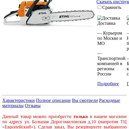
Скачать инстру
Сравнить
Доставка
— Курьером
по Москве и
МО
р
—
Транспортной
компанией в
Б
регионы
к
России
с
Подробнее
Характеристики
Полное описание
Вы смотрели
Расходные
материалы
Отзывы
Данный товар можно приобрести
только
в нашем магазине
по адресу ул. Большая Дорогомиловская д.10 (напротив ТЦ
«Европейский»). Сделав заказ, Вы резервируете выбранную