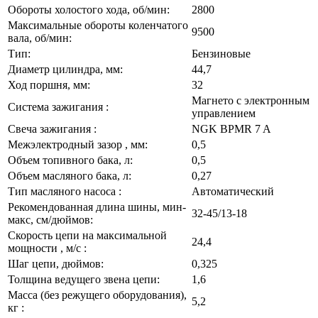
Обороты холостого хода, об/мин:
2800
Максимальные обороты коленчатого
9500
вала, об/мин:
Тип:
Бензиновые
Диаметр цилиндра, мм:
44,7
Ход поршня, мм:
32
Магнето с электронным
Система зажигания :
управлением
Свеча зажигания :
NGK BPMR 7 A
Межэлектродный зазор , мм:
0,5
Объем топивного бака, л:
0,5
Объем масляного бака, л:
0,27
Тип масляного насоса :
Автоматический
Рекомендованная длина шины, мин-
32-45/13-18
макс, см/дюймов:
Скорость цепи на максимальной
24,4
мощности , м/с :
Шаг цепи, дюймов:
0,325
Толщина ведущего звена цепи:
1,6
Масса (без режущего оборудования),
5,2
кг :