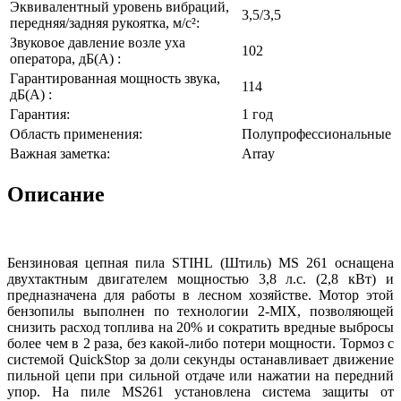
Эквивалентный уровень вибраций,
3,5/3,5
передняя/задняя рукоятка, м/с²:
Звуковое давление возле уха
102
оператора, дБ(А) :
Гарантированная мощность звука,
114
дБ(А) :
Гарантия:
1 год
Область применения:
Полупрофессиональные
Важная заметка:
Array
Описание
Бензиновая цепная пила STIHL (Штиль) MS 261 оснащена
двухтактным двигателем мощностью 3,8 л.с. (2,8 кВт) и
предназначена для работы в лесном хозяйстве. Мотор этой
бензопилы выполнен по технологии 2-MIX, позволяющей
снизить расход топлива на 20% и сократить вредные выбросы
более чем в 2 раза, без какой-либо потери мощности. Тормоз с
системой QuickStop за доли секунды останавливает движение
пильной цепи при сильной отдаче или нажатии на передний
упор. На пиле MS261 установлена система защиты от