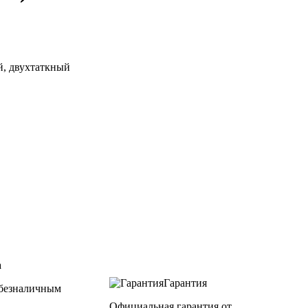
, двухтаткный
а
Гарантия
безналичным
Официальная гарантия от