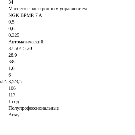
34
Магнето с электронным управлением
NGK BPMR 7 A
0,5
0,6
0,325
Автоматический
37-50/15-20
28,9
3/8
1,6
6
/с²:
3,5/3,5
106
117
1 год
Полупрофессиональные
Array