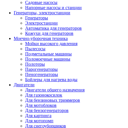
Садовые насосы
Напорные насосы и станции
Генераторы, электростанции
Генераторы
Электростанции
Автоматика для генераторов
Кожухи для генераторов
Моечно-уборочная техника
Мойки высокого давления
Пылесосы
Подметальные машины
Поломоечные машины
Полотеры
Парогенераторы
Пеногенераторы
Бойлеры для нагрева воды
Двигатели
Двигатели общего назначения
Для газонокосилок
Для бензиновых триммеров
Для мотоблоков
Для бензогенераторов
Для картинга
Для мотопомп
Для снегоуборщиков