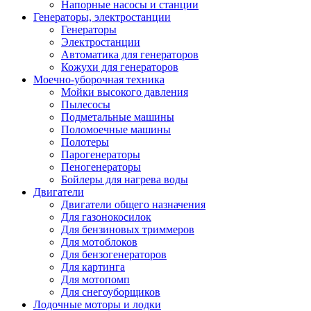
Напорные насосы и станции
Генераторы, электростанции
Генераторы
Электростанции
Автоматика для генераторов
Кожухи для генераторов
Моечно-уборочная техника
Мойки высокого давления
Пылесосы
Подметальные машины
Поломоечные машины
Полотеры
Парогенераторы
Пеногенераторы
Бойлеры для нагрева воды
Двигатели
Двигатели общего назначения
Для газонокосилок
Для бензиновых триммеров
Для мотоблоков
Для бензогенераторов
Для картинга
Для мотопомп
Для снегоуборщиков
Лодочные моторы и лодки