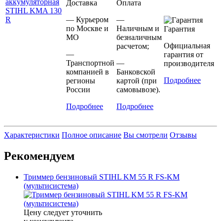
Доставка
Оплата
— Курьером
—
по Москве и
Наличным и
Гарантия
МО
безналичным
Официальная
расчетом;
—
гарантия от
Транспортной
—
производителя
компанией в
Банковской
Подробнее
регионы
картой (при
России
самовывозе).
Подробнее
Подробнее
Характеристики
Полное описание
Вы смотрели
Отзывы
Рекомендуем
Триммер бензиновый STIHL KM 55 R FS-KM
(мультисистема)
Цену следует уточнить