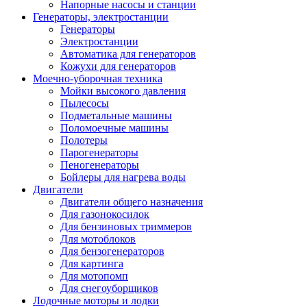
Напорные насосы и станции
Генераторы, электростанции
Генераторы
Электростанции
Автоматика для генераторов
Кожухи для генераторов
Моечно-уборочная техника
Мойки высокого давления
Пылесосы
Подметальные машины
Поломоечные машины
Полотеры
Парогенераторы
Пеногенераторы
Бойлеры для нагрева воды
Двигатели
Двигатели общего назначения
Для газонокосилок
Для бензиновых триммеров
Для мотоблоков
Для бензогенераторов
Для картинга
Для мотопомп
Для снегоуборщиков
Лодочные моторы и лодки