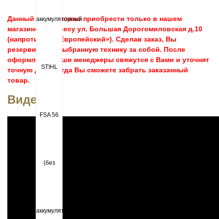
Данный товар можно приобрести
только
в нашем
магазине по адресу ул. Большая Дорогомиловская д.10
(напротив ТЦ «Европейский»). Сделав заказ, Вы
резервируете выбранную технику за собой. После
оформления наши менеджеры свяжутся с Вами и уточнят
точную дату, когда Вы сможете забрать заказанный
товар.
Видео