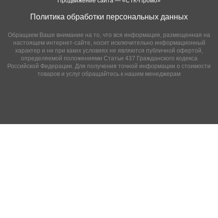
Продвижение сайта —
«СТК-Промо»
Политика обработки персональных данных
Обращаем Ваше внимание на то, что вся информация, размещенная на
настоящем интернет-сайте, носит исключительно информационный
характер и ни при каких условиях не являются публичной офертой,
определяемой положениями Статьи 437 Гражданского кодекса
Российской Федерации. Для получения точной информации о стоимости
товаров и услуг обращайтесь к нашим менеджерам