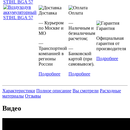
Доставка
Оплата
— Курьером
—
по Москве и
Наличным и
Гарантия
МО
безналичным
Официальная
расчетом;
—
гарантия от
Транспортной
—
производителя
компанией в
Банковской
Подробнее
регионы
картой (при
России
самовывозе).
Подробнее
Подробнее
Характеристики
Полное описание
Вы смотрели
Расходные
материалы
Отзывы
Видео