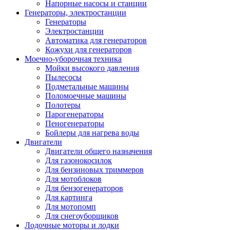
Напорные насосы и станции
Генераторы, электростанции
Генераторы
Электростанции
Автоматика для генераторов
Кожухи для генераторов
Моечно-уборочная техника
Мойки высокого давления
Пылесосы
Подметальные машины
Поломоечные машины
Полотеры
Парогенераторы
Пеногенераторы
Бойлеры для нагрева воды
Двигатели
Двигатели общего назначения
Для газонокосилок
Для бензиновых триммеров
Для мотоблоков
Для бензогенераторов
Для картинга
Для мотопомп
Для снегоуборщиков
Лодочные моторы и лодки