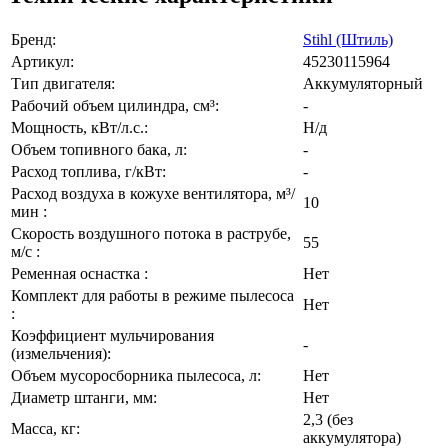
Бренд:
Stihl (Штиль)
Артикул:
45230115964
Тип двигателя:
Аккумуляторный
Рабочий объем цилиндра, см³:
-
Мощность, кВт/л.с.:
Н/д
Объем топивного бака, л:
-
Расход топлива, г/кВт:
-
Расход воздуха в кожухе вентилятора, м³/
10
мин :
Скорость воздушного потока в раструбе,
55
м/с :
Ременная оснастка :
Нет
Комплект для работы в режиме пылесоса
Нет
:
Коэффициент мульчирования
-
(измельчения):
Объем мусоросборника пылесоса, л:
Нет
Диаметр штанги, мм:
Нет
2,3 (без
Масса, кг:
аккумулятора)