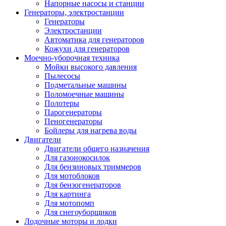
Напорные насосы и станции
Генераторы, электростанции
Генераторы
Электростанции
Автоматика для генераторов
Кожухи для генераторов
Моечно-уборочная техника
Мойки высокого давления
Пылесосы
Подметальные машины
Поломоечные машины
Полотеры
Парогенераторы
Пеногенераторы
Бойлеры для нагрева воды
Двигатели
Двигатели общего назначения
Для газонокосилок
Для бензиновых триммеров
Для мотоблоков
Для бензогенераторов
Для картинга
Для мотопомп
Для снегоуборщиков
Лодочные моторы и лодки