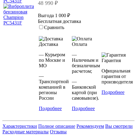
48 990 ₽
Выгода 1 000 ₽
Бесплатная доставка
Сравнить
Доставка
Оплата
— Курьером
—
по Москве и
Наличным и
Гарантия
МО
безналичным
Официальная
расчетом;
—
гарантия от
Транспортной
—
производителя
компанией в
Банковской
Подробнее
регионы
картой (при
России
самовывозе).
Подробнее
Подробнее
Характеристики
Полное описание
Рекомендуем
Вы смотрели
Расходные материалы
Отзывы