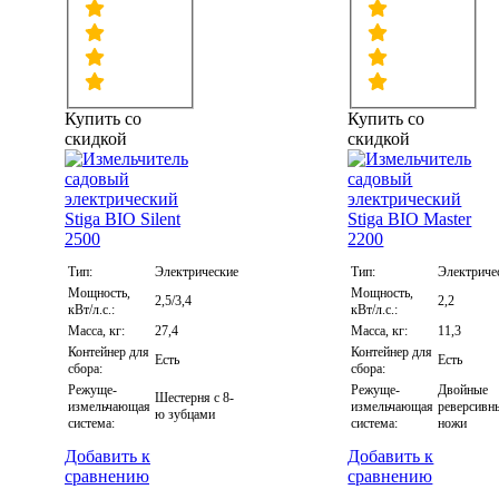
Купить со
Купить со
скидкой
скидкой
Тип:
Электрические
Тип:
Электриче
Мощность,
Мощность,
2,5/3,4
2,2
кВт/л.с.:
кВт/л.с.:
Масса, кг:
27,4
Масса, кг:
11,3
Контейнер для
Контейнер для
Есть
Есть
сбора:
сбора:
Режуще-
Режуще-
Двойные
Шестерня с 8-
измельчающая
измельчающая
реверсивн
ю зубцами
система:
система:
ножи
Добавить к
Добавить к
сравнению
сравнению