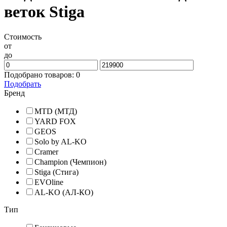
веток Stiga
Стоимость
от
до
Подобрано товаров:
0
Подобрать
Бренд
MTD (МТД)
YARD FOX
GEOS
Solo by AL-KO
Cramer
Champion (Чемпион)
Stiga (Стига)
EVOline
AL-KO (АЛ-КО)
Тип