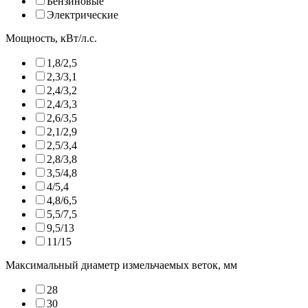
Бензиновые
Электрические
Мощность, кВт/л.с.
1,8/2,5
2,3/3,1
2,4/3,2
2,4/3,3
2,6/3,5
2,1/2,9
2,5/3,4
2,8/3,8
3,5/4,8
4/5,4
4,8/6,5
5,5/7,5
9,5/13
11/15
Максимальный диаметр измельчаемых веток, мм
28
30