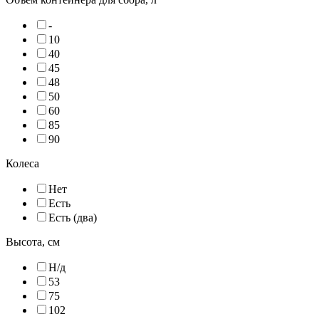
-
10
40
45
48
50
60
85
90
Колеса
Нет
Есть
Есть (два)
Высота, см
Н/д
53
75
102