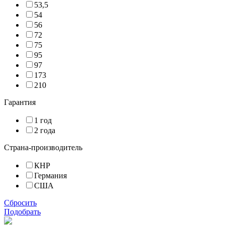
53,5
54
56
72
75
95
97
173
210
Гарантия
1 год
2 года
Страна-производитель
КНР
Германия
США
Сбросить
Подобрать