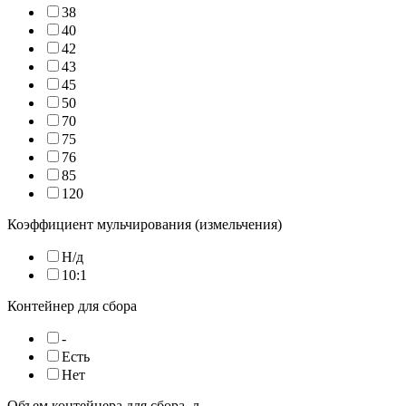
38
40
42
43
45
50
70
75
76
85
120
Коэффициент мульчирования (измельчения)
Н/д
10:1
Контейнер для сбора
-
Есть
Нет
Объем контейнера для сбора, л