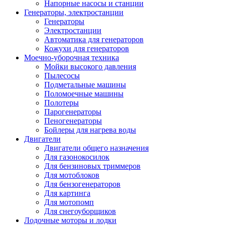
Напорные насосы и станции
Генераторы, электростанции
Генераторы
Электростанции
Автоматика для генераторов
Кожухи для генераторов
Моечно-уборочная техника
Мойки высокого давления
Пылесосы
Подметальные машины
Поломоечные машины
Полотеры
Парогенераторы
Пеногенераторы
Бойлеры для нагрева воды
Двигатели
Двигатели общего назначения
Для газонокосилок
Для бензиновых триммеров
Для мотоблоков
Для бензогенераторов
Для картинга
Для мотопомп
Для снегоуборщиков
Лодочные моторы и лодки