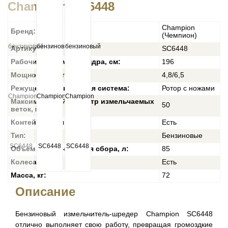
Champion SC6448
Champion
Бренд:
(Чемпион)
Артикул:
SC6448
Рабочий объем цилиндра, см:
196
Мощность, кВт/л.с.:
4,8/6,5
Режуще-измельчающая система:
Ротор с ножами
Максимальный диаметр измельчаемых
50
веток, мм:
Контейнер для сбора:
Есть
Тип:
Бензиновые
Объем контейнера для сбора, л:
85
Колеса:
Есть
Масса, кг:
72
Описание
Бензиновый измельчитель-шредер Champion SC6448
отлично выполняет свою работу, превращая громоздкие