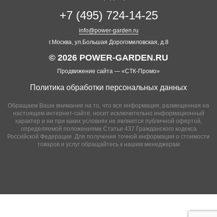
+7 (495) 724-14-25
info@power-garden.ru
г.Москва, ул.Большая Дорогомиловская, д.8
© 2026 POWER-GARDEN.RU
Продвижение сайта —
«СТК-Промо»
Политика обработки персональных данных
Обращаем Ваше внимание на то, что вся информация, размещенная на
настоящем интернет-сайте, носит исключительно информационный
характер и ни при каких условиях не являются публичной офертой,
определяемой положениями Статьи 437 Гражданского кодекса
Российской Федерации. Для получения точной информации о стоимости
товаров и услуг обращайтесь к нашим менеджерам