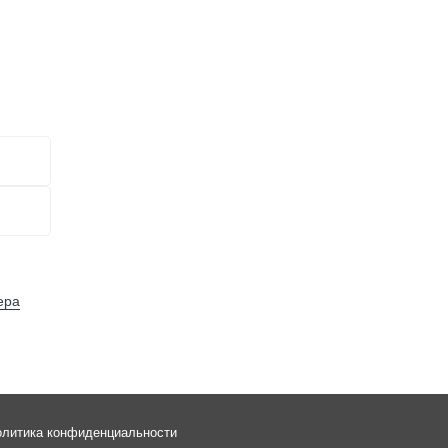
для
?
ера
литика конфиденциальности