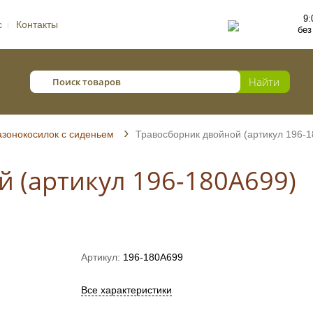
9:
с
Контакты
без
азонокосилок с сиденьем
Травосборник двойной (артикул 196-
 (артикул 196-180A699)
Артикул:
196-180A699
Все характеристики