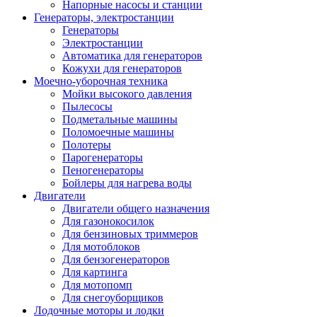
Напорные насосы и станции
Генераторы, электростанции
Генераторы
Электростанции
Автоматика для генераторов
Кожухи для генераторов
Моечно-уборочная техника
Мойки высокого давления
Пылесосы
Подметальные машины
Поломоечные машины
Полотеры
Парогенераторы
Пеногенераторы
Бойлеры для нагрева воды
Двигатели
Двигатели общего назначения
Для газонокосилок
Для бензиновых триммеров
Для мотоблоков
Для бензогенераторов
Для картинга
Для мотопомп
Для снегоуборщиков
Лодочные моторы и лодки