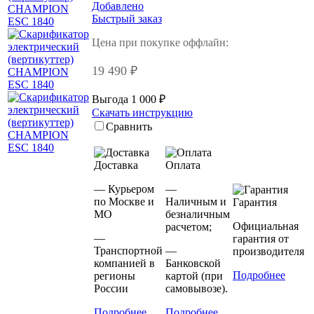
Добавлено
Быстрый заказ
Цена при покупке оффлайн:
19 490 ₽
Выгода 1 000 ₽
Скачать инструкцию
Сравнить
Доставка
Оплата
— Курьером
—
по Москве и
Наличным и
Гарантия
МО
безналичным
Официальная
расчетом;
—
гарантия от
Транспортной
—
производителя
компанией в
Банковской
Подробнее
регионы
картой (при
России
самовывозе).
Подробнее
Подробнее