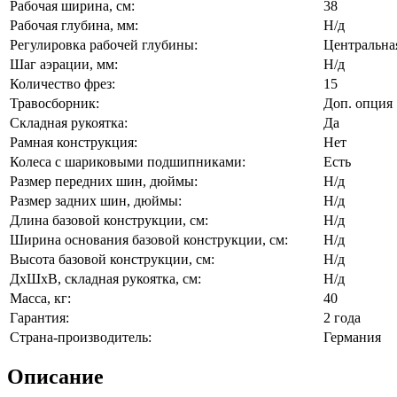
Рабочая ширина, см:
38
Рабочая глубина, мм:
Н/д
Регулировка рабочей глубины:
Центральная
Шаг аэрации, мм:
Н/д
Количество фрез:
15
Травосборник:
Доп. опция
Складная рукоятка:
Да
Рамная конструкция:
Нет
Колеса с шариковыми подшипниками:
Есть
Размер передних шин, дюймы:
Н/д
Размер задних шин, дюймы:
Н/д
Длина базовой конструкции, см:
Н/д
Ширина основания базовой конструкции, см:
Н/д
Высота базовой конструкции, см:
Н/д
ДxШxВ, складная рукоятка, см:
Н/д
Масса, кг:
40
Гарантия:
2 года
Страна-производитель:
Германия
Описание