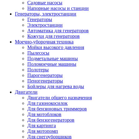
Садовые насосы
Напорные насосы и станции
Генераторы, электростанции
Генераторы
Электростанции
Автоматика для генераторов
Кожухи для генераторов
Моечно-уборочная техника
Мойки высокого давления
Пылесосы
Подметальные машины
Поломоечные машины
Полотеры
Парогенераторы
Пеногенераторы
Бойлеры для нагрева воды
Двигатели
Двигатели общего назначения
Для газонокосилок
Для бензиновых триммеров
Для мотоблоков
Для бензогенераторов
Для картинга
Для мотопомп
Для снегоуборщиков