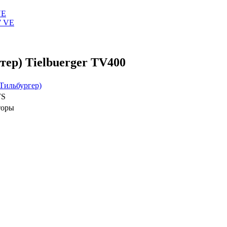
VE
ер) Tielbuerger TV400
(Тильбургер)
TS
торы