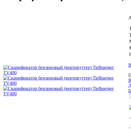
А
В
Ц
В
Д
Б