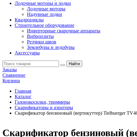
Лодочные моторы и лодки
Лодочные моторы
Надувные лодки
Квадроциклы
Строительное оборудование
Инверторные сварочные аппараты
Виброплиты
Резчики швов
Землебуры и ледобуры
Аксессуары
Заказы
Сравнение
Корзина
Главная
Каталог
Газонокосилки, триммеры
Скарификаторы и аэраторы
Скарификатор бензиновый (вертикуттер) Tielbuerger TV4
Скарификатор бензиновый (ве