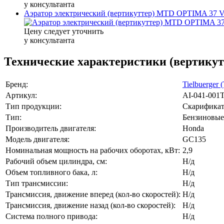
у консультанта
Аэратор электрический (вертикуттер) MTD OPTIMA 37 
Цену следует уточнить
у консультанта
Технические характеристики (вертикутт
Бренд:
Tielbuerger 
Артикул:
AI-041-001
Тип продукции:
Скарифика
Тип:
Бензиновые
Производитель двигателя:
Honda
Модель двигателя:
GC135
Номинальная мощность на рабочих оборотах, кВт:
2,9
Рабочий объем цилиндра, см:
Н/д
Объем топливного бака, л:
Н/д
Тип трансмиссии:
Н/д
Трансмиссия, движение вперед (кол-во скоростей):
Н/д
Трансмиссия, движение назад (кол-во скоростей):
Н/д
Система полного привода:
Н/д