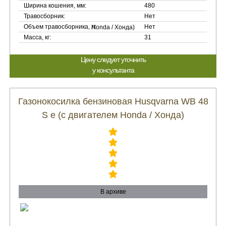
Ширина кошения, мм:
480
Травосборник:
Нет
Объем травосборника, л:
Нет
Масса, кг:
31
Цену следует уточнить
у консультанта
Газонокосилка бензиновая Husqvarna WB 48
S e (с двигателем Honda / Хонда)
В архиве