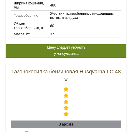
Ширина кошения,
480
мм:
Жесткий травосборник с нисходящим
Травосборник:
потоком воздуха
Объем
60
травосборника, л:
Масса, кг:
37
Цену следует уточнить
у консультанта
Газонокосилка бензиновая Husqvarna LC 48
V
В архиве