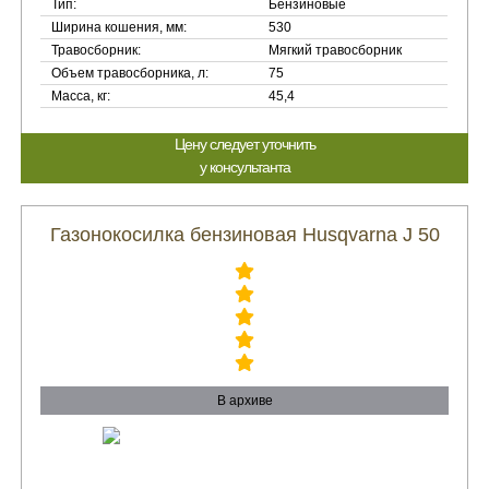
Тип:
Бензиновые
Ширина кошения, мм:
530
Травосборник:
Мягкий травосборник
Объем травосборника, л:
75
Масса, кг:
45,4
Цену следует уточнить
у консультанта
Газонокосилка бензиновая Husqvarna J 50
В архиве