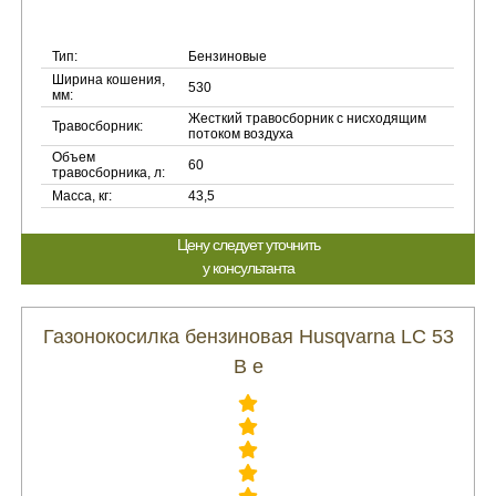
Тип:
Бензиновые
Ширина кошения,
530
мм:
Жесткий травосборник с нисходящим
Травосборник:
потоком воздуха
Объем
60
травосборника, л:
Масса, кг:
43,5
Цену следует уточнить
у консультанта
Газонокосилка бензиновая Husqvarna LC 53
B e