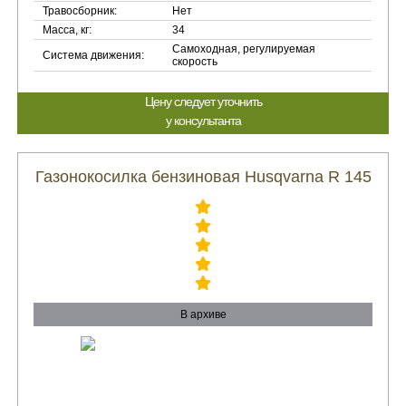
Травосборник:
Нет
Масса, кг:
34
Самоходная, регулируемая
Система движения:
скорость
Цену следует уточнить
у консультанта
Газонокосилка бензиновая Husqvarna R 145
В архиве