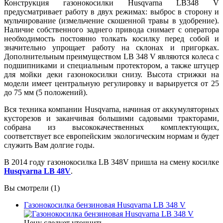
Конструкция газонокосилки Husqvarna LB348 V
предусматривает работу в двух режимах: выброс в сторону и
мульчирование (измельчение скошенной травы в удобрение).
Наличие собственного заднего привода снимает с оператора
необходимость постоянно толкать косилку перед собой и
значительно упрощает работу на склонах и пригорках.
Дополнительным преимуществом LB 348 V являются колеса с
подшипниками и специальным протектором, а также штуцер
для мойки деки газонокосилки снизу. Высота стрижки на
модели имеет центральную регулировку и варьируется от 25
до 75 мм (5 положений).
Вся техника компании Husqvarna, начиная от аккумуляторных
кусторезов и заканчивая большими садовыми тракторами,
собрана из высококачественных комплектующих,
соответствует все европейским экологическим нормам и будет
служить Вам долгие годы.
В 2014 году газонокосилка LB 348V пришла на смену косилке
Husqvarna LB 48V
.
Вы смотрели (1)
Газонокосилка бензиновая Husqvarna LB 348 V
Цену следует уточнить