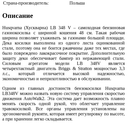
Страна-производитель:
Польша
Описание
Husqvarna (Хускварна) LB 348 V – самоходная бензиновая
газонокосилка с шириной кошения 48 см. Такая рабочая
ширина позволяет ухаживать за газонами большой площади.
Дека косилки выполнена из одного листа оцинкованной
стали, поэтому она не боится ржавчины даже тех местах, где
было повреждено лакокрасочное покрытие. Дополнительную
защиту деки обеспечивает бампер из нержавеющей стали.
Силовым агрегатом модели LB 348V является
четырехтактный двигатель Briggs & Stratton мощностью 3,3
л.с., который отличается высокой надежностью,
экономичностью и неприхотливостью в обслуживании.
Одним из главных достоинств бензокосилки Husqvarna
LB348V можно назвать новую систему управления скоростью
движения AutoWalk2. Эта система дает возможность плавно
менять скорость одной рукой, что облегчает управление
травокосилкой. Все органы управления установлены на
эргономичной рукояти, которая имеет регулировку по высоте,
а при хранении легко складывается.