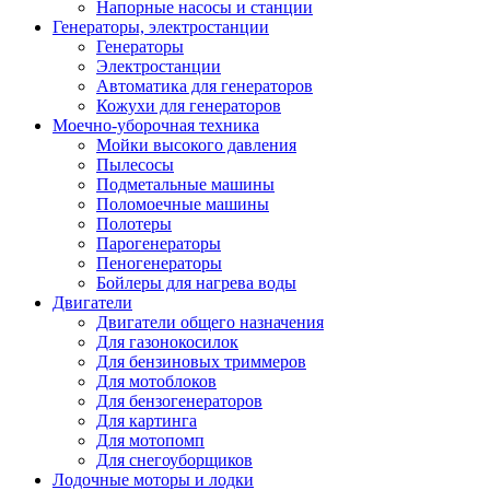
Напорные насосы и станции
Генераторы, электростанции
Генераторы
Электростанции
Автоматика для генераторов
Кожухи для генераторов
Моечно-уборочная техника
Мойки высокого давления
Пылесосы
Подметальные машины
Поломоечные машины
Полотеры
Парогенераторы
Пеногенераторы
Бойлеры для нагрева воды
Двигатели
Двигатели общего назначения
Для газонокосилок
Для бензиновых триммеров
Для мотоблоков
Для бензогенераторов
Для картинга
Для мотопомп
Для снегоуборщиков
Лодочные моторы и лодки