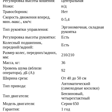
Регулировка высоты кошения:
Центральная
Ножи:
н/д
Травосборник:
Нет
Скорость движения вперед,
0-5,4
мин.-макс., км/ч:
Эргономичная, складная
Тип рукоятки управления:
рукоятка
Регулировка высоты рукоятки:
Есть
Колесный подшипник,
Есть
передний/задний:
Размер колес, передних/задних,
210/210
мм:
Масса, кг:
36
Уровень шума (вблизи
92
оператора), дБ (А):
Ширина среза:
От 40 до 50 см
Автоматический
Тип привода:
(самоходные косилки)
Бензиновый,
Тип двигателя:
четырехтактный
Модель двигателя:
Серия 650
Гарантия:
1 год