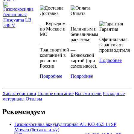
Доставка
Оплата
— Курьером
—
по Москве и
Наличным и
Гарантия
МО
безналичным
Официальная
расчетом;
—
гарантия от
Транспортной
—
производителя
компанией в
Банковской
Подробнее
регионы
картой (при
России
самовывозе).
Подробнее
Подробнее
Характеристики
Полное описание
Вы смотрели
Расходные
материалы
Отзывы
Рекомендуем
Газонокосилка аккумуляторная AL-KO 46.5 Li SP
Moweo (без акк. и з/у)